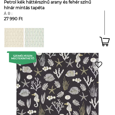
Petrol kék háttérszínű arany és fehér színű
hínár mintás tapéta
ÁR:
27 990 Ft