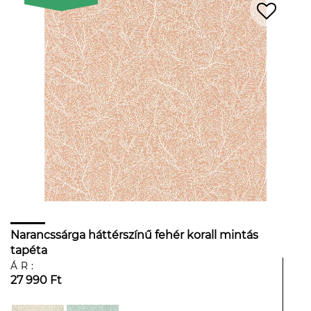
Narancssárga háttérszínű fehér korall mintás
tapéta
ÁR:
27 990 Ft