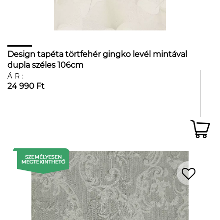
Design tapéta törtfehér gingko levél mintával
dupla széles 106cm
ÁR:
24 990 Ft