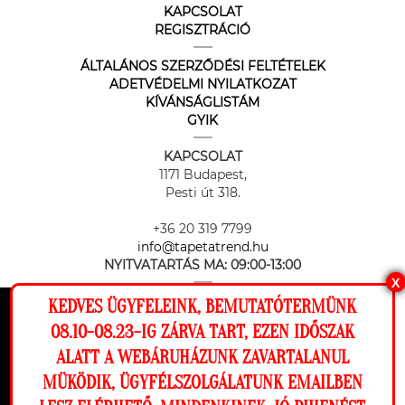
KAPCSOLAT
REGISZTRÁCIÓ
ÁLTALÁNOS SZERZŐDÉSI FELTÉTELEK
ADETVÉDELMI NYILATKOZAT
KÍVÁNSÁGLISTÁM
GYIK
KAPCSOLAT
1171 Budapest,
Pesti út 318.
+36 20 319 7799
info@tapetatrend.hu
NYITVATARTÁS MA:
09:00-13:00
X
KEDVES ÜGYFELEINK, BEMUTATÓTERMÜNK
Ez a weboldal cookie-kat használ, hogy a
08.10-08.23-IG ZÁRVA TART, EZEN IDŐSZAK
lehető legjobb élményt nyújtsa honlapunkon.
ALATT A WEBÁRUHÁZUNK ZAVARTALANUL
Beállítások
MÜKÖDIK, ÜGYFÉLSZOLGÁLATUNK EMAILBEN
Az online fizetést a Barion Payment Zrt. biztosítja, MNB engedély
száma: H-EN-I-1064/2013