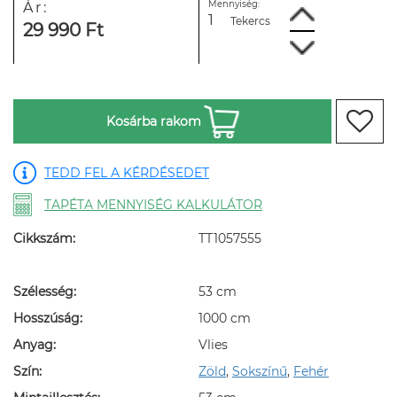
Mennyiség:
Ár:
Tekercs
29 990 Ft
Kosárba rakom
TEDD FEL A KÉRDÉSEDET
TAPÉTA MENNYISÉG KALKULÁTOR
Cikkszám:
TT1057555
Szélesség:
53 cm
Hosszúság:
1000 cm
Anyag:
Vlies
Szín:
Zöld
,
Sokszínű
,
Fehér