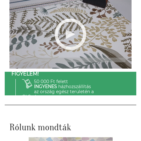
FIGYELEM!
50 000 Ft felett
INGYENES
házhozszállítás
az ország egész területén a
GLS-el.
Rólunk mondták