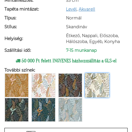
Mintaillesztés:
53 cm
Tapéta mintázat:
Levél
,
Akvarell
Típus:
Normál
Stílus:
Skandináv
Étkező, Nappali, Előszoba,
Helyiség:
Hálószoba, Egyéb, Konyha
Szállítási idő:
7-15 munkanap
50 000 Ft felett INGYENES házhozszállítás a GLS-el
További színek: