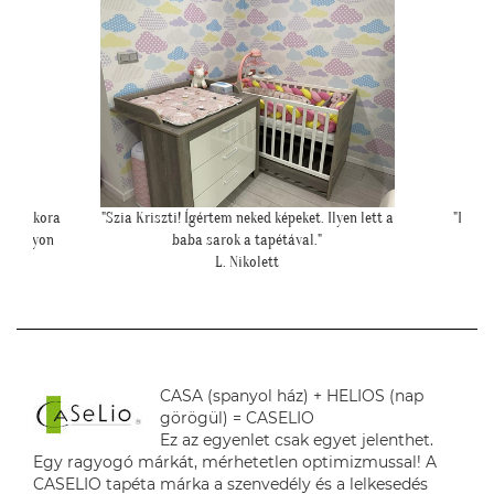
yen lett a
"Ilyen lett a lányom szobájában a gyönyörű
cseresznye virágos tapéta."
Cs. Andi
CASA (spanyol ház) + HELIOS (nap
görögül) = CASELIO
Ez az egyenlet csak egyet jelenthet.
Egy ragyogó márkát, mérhetetlen optimizmussal! A
CASELIO tapéta márka a szenvedély és a lelkesedés