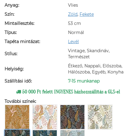
Anyag:
Vlies
Szín:
Zöld
,
Fekete
Mintaillesztés:
53 cm
Típus:
Normál
Tapéta mintázat:
Levél
Vintage, Skandináv,
Stílus:
Természet
Étkező, Nappali, Előszoba,
Helyiség:
Hálószoba, Egyéb, Konyha
Szállítási idő:
7-15 munkanap
50 000 Ft felett INGYENES házhozszállítás a GLS-el
További színek: