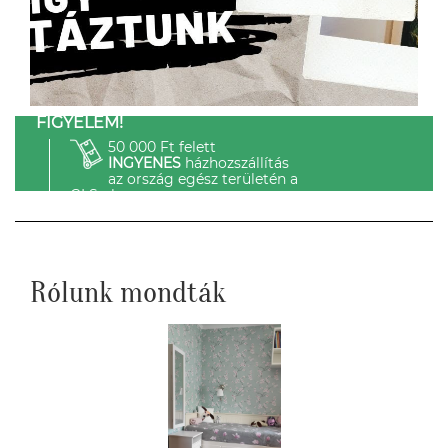
FIGYELEM!
50 000 Ft felett
INGYENES
házhozszállítás
az ország egész területén a
GLS-el.
Rólunk mondták