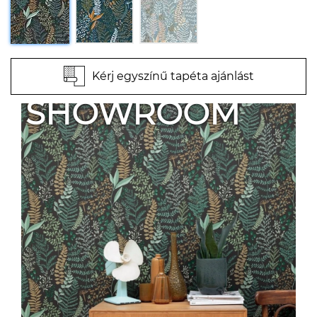
Kérj egyszínű tapéta ajánlást
SHOWROOM