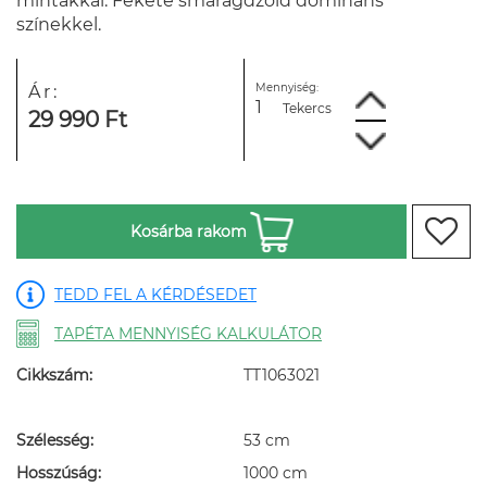
mintákkal. Fekete smaragdzöld domináns
színekkel.
Mennyiség:
Ár:
Tekercs
29 990 Ft
Kosárba rakom
TEDD FEL A KÉRDÉSEDET
TAPÉTA MENNYISÉG KALKULÁTOR
Cikkszám:
TT1063021
Szélesség:
53 cm
Hosszúság:
1000 cm