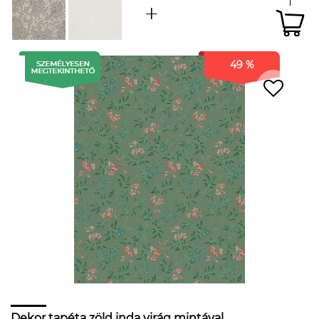
49 %
Dekor tapéta zöld inda virág mintával