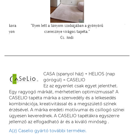
yönyörű
"Példa értékű kedvesség és segítőkészség,
"Mese
hiperszuper 24 órán belüli szállítással!"
U. Leila
CASA (spanyol ház) + HELIOS (nap
görögül) = CASELIO
Ez az egyenlet csak egyet jelenthet.
Egy ragyogó márkát, mérhetetlen optimizmussal! A
CASELIO tapéta márka a szenvedély és a lelkesedés
kombinációja, kreativitással és a megszülető színek
érzésével. A márka eredeti motívumai és csillogó színei
ügyesen keverednek. A CASELIO tapétákra egyszerre
jellemző az elfogadható ár és a kiváló minőség .
A(z) Caselio gyártó további termékei.