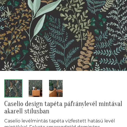
Caselio design tapéta páfránylevél mintával
akarell stílusban
Caselio levélmintás tapéta vízfestett hatású levél