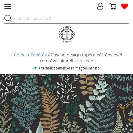
Főoldal
/
Tapéták
/ Caselio design tapéta páfránylevél
mintával akarell stílusban
A termék személyesen megtekinthető