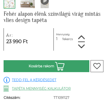
Fehér alapon élénk színvilágú virág mintás
vlies design tapéta
Mennyiség:
Ár:
Tekercs
23 990 Ft
Kosárba rakom
TEDD FEL A KÉRDÉSEDET
TAPÉTA MENNYISÉG KALKULÁTOR
Cikkszám:
TT1091127