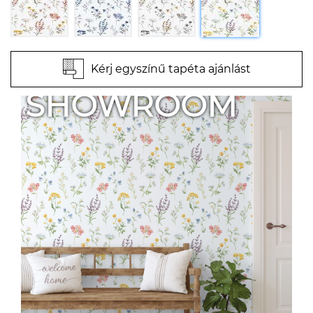
Kérj egyszínű tapéta ajánlást
SHOWROOM