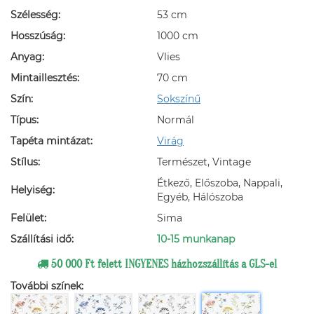
Szélesség:
53 cm
Hosszúság:
1000 cm
Anyag:
Vlies
Mintaillesztés:
70 cm
Szín:
Sokszínű
Típus:
Normál
Tapéta mintázat:
Virág
Stílus:
Természet, Vintage
Étkező, Előszoba, Nappali,
Helyiség:
Egyéb, Hálószoba
Felület:
Sima
Szállítási idő:
10-15 munkanap
50 000 Ft felett INGYENES házhozszállítás a GLS-el
További színek: