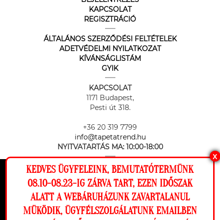
KAPCSOLAT
REGISZTRÁCIÓ
ÁLTALÁNOS SZERZŐDÉSI FELTÉTELEK
ADETVÉDELMI NYILATKOZAT
KÍVÁNSÁGLISTÁM
GYIK
KAPCSOLAT
1171 Budapest,
Pesti út 318.
+36 20 319 7799
info@tapetatrend.hu
NYITVATARTÁS MA:
10:00-18:00
X
KEDVES ÜGYFELEINK, BEMUTATÓTERMÜNK
Ez a weboldal cookie-kat használ, hogy a
08.10-08.23-IG ZÁRVA TART, EZEN IDŐSZAK
lehető legjobb élményt nyújtsa honlapunkon.
ALATT A WEBÁRUHÁZUNK ZAVARTALANUL
Beállítások
MÜKÖDIK, ÜGYFÉLSZOLGÁLATUNK EMAILBEN
Az online fizetést a Barion Payment Zrt. biztosítja, MNB engedély
száma: H-EN-I-1064/2013