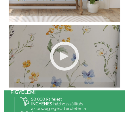
FIGYELEM!
50 000 Ft felett
INGYENES
házhozszállítás
az ország egész területén a
GLS-el.