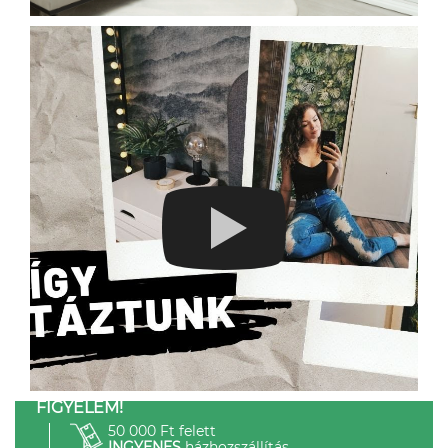
FIGYELEM!
50 000 Ft felett
INGYENES
házhozszállítás