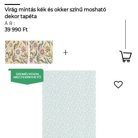
Virág mintás kék és okker színű mosható
dekor tapéta
ÁR:
39 990 Ft