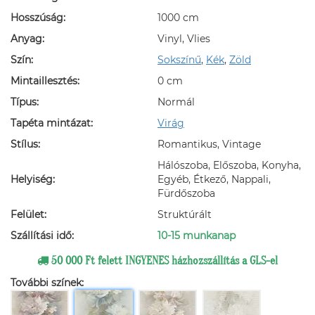
Hosszúság:
1000 cm
Anyag:
Vinyl, Vlies
Szín:
Sokszínű
,
Kék
,
Zöld
Mintaillesztés:
0 cm
Típus:
Normál
Tapéta mintázat:
Virág
Stílus:
Romantikus, Vintage
Hálószoba, Előszoba, Konyha,
Helyiség:
Egyéb, Étkező, Nappali,
Fürdőszoba
Felület:
Struktúrált
Szállítási idő:
10-15 munkanap
50 000 Ft felett INGYENES házhozszállítás a GLS-el
További színek: