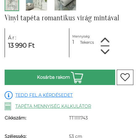
Vinyl tapéta romantikus virág mintával
Mennyiség:
Ár:
Tekercs
13 990 Ft
Kosárba rakom
TEDD FEL A KÉRDÉSEDET
TAPÉTA MENNYISÉG KALKULÁTOR
Cikkszám:
TT1111743
Szélesség:
53 cm