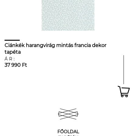
Ciánkék harangvirág mintás francia dekor
tapéta
ÁR:
37 990 Ft
FŐOLDAL