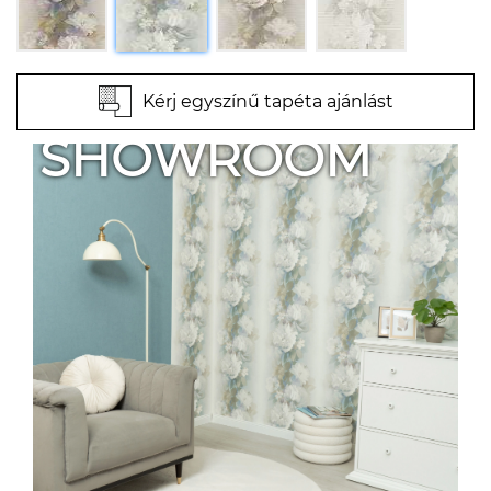
Kérj egyszínű tapéta ajánlást
SHOWROOM