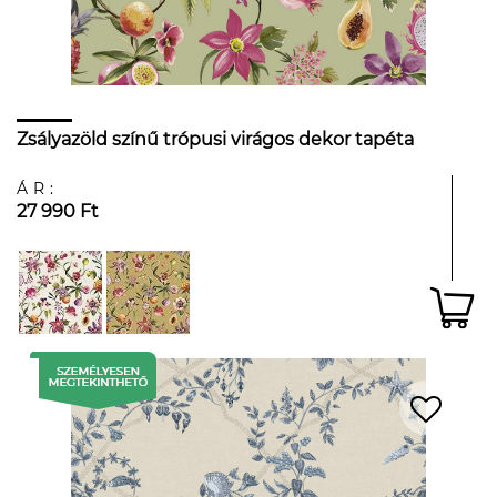
Zsályazöld színű trópusi virágos dekor tapéta
ÁR:
27 990 Ft