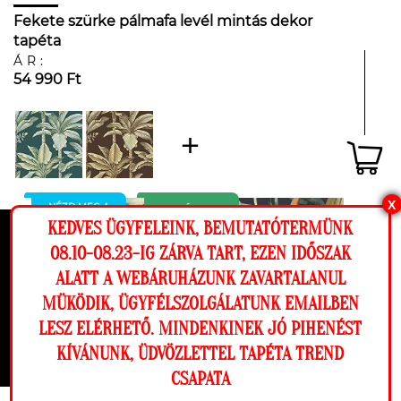
Fekete szürke pálmafa levél mintás dekor
tapéta
ÁR:
54 990 Ft
X
NÉZD MEG A
FALADON
KEDVES ÜGYFELEINK, BEMUTATÓTERMÜNK
Ez a weboldal cookie-kat használ, hogy a
08.10-08.23-IG ZÁRVA TART, EZEN IDŐSZAK
lehető legjobb élményt nyújtsa honlapunkon.
ALATT A WEBÁRUHÁZUNK ZAVARTALANUL
Beállítások
MÜKÖDIK, ÜGYFÉLSZOLGÁLATUNK EMAILBEN
LESZ ELÉRHETŐ. MINDENKINEK JÓ PIHENÉST
Elutasítom
Engedélyezem
KÍVÁNUNK, ÜDVÖZLETTEL TAPÉTA TREND
CSAPATA
Megnézem a falamon