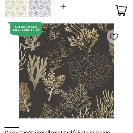
Dekor tapéta korall mintával fekete és beige