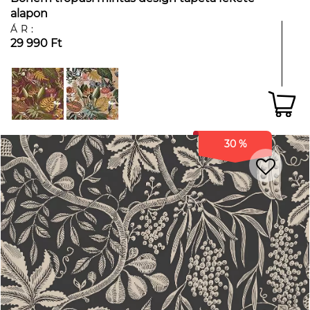
alapon
ÁR:
29 990 Ft
30 %