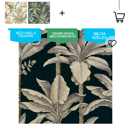
NÉZD MEG A
68 CM
FALADON
SZÉLES