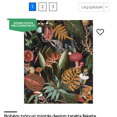
1
2
3
Legújabbak
Bohém trópusi mintás design tapéta fekete