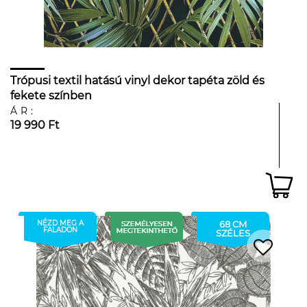
Trópusi textil hatású vinyl dekor tapéta zöld és
fekete színben
ÁR:
19 990 Ft
NÉZD MEG A
68 CM
FALADON
SZÉLES