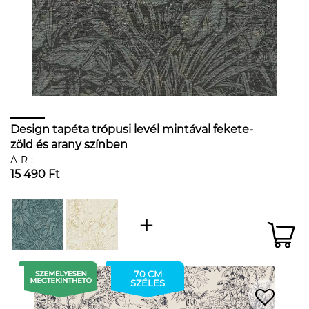
Design tapéta trópusi levél mintával fekete-
zöld és arany színben
ÁR:
15 490 Ft
70 CM
SZÉLES