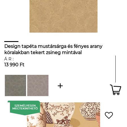
Design tapéta mustársárga és fényes arany
köralakban tekert zsineg mintával
ÁR:
13 990 Ft