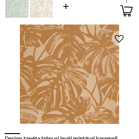
Design tapéta trópusi levél mintával karamell