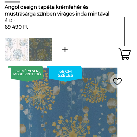
Angol design tapéta krémfehér és
mustrásárga színben virágos inda mintával
ÁR:
69 490 Ft
68 CM
SZÉLES