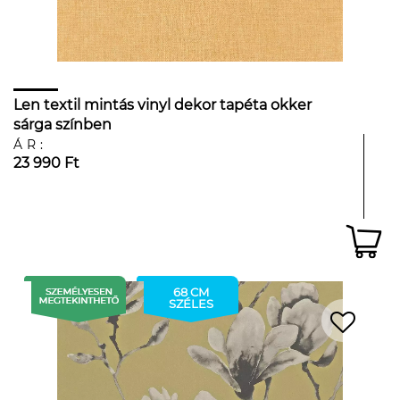
Len textil mintás vinyl dekor tapéta okker
sárga színben
ÁR:
23 990 Ft
68 CM
SZÉLES