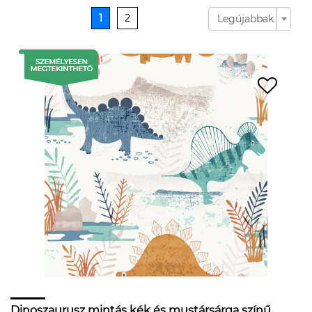
1
2
Legújabbak
Dinoszaurusz mintás kék és mustársárga színű