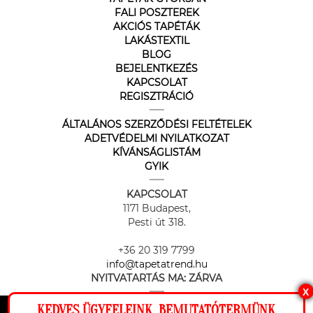
FALI POSZTEREK
AKCIÓS TAPÉTÁK
LAKÁSTEXTIL
BLOG
BEJELENTKEZÉS
KAPCSOLAT
REGISZTRÁCIÓ
ÁLTALÁNOS SZERZŐDÉSI FELTÉTELEK
ADETVÉDELMI NYILATKOZAT
KÍVÁNSÁGLISTÁM
GYIK
KAPCSOLAT
1171 Budapest,
Pesti út 318.
+36 20 319 7799
info@tapetatrend.hu
NYITVATARTÁS MA:
ZÁRVA
X
KEDVES ÜGYFELEINK, BEMUTATÓTERMÜNK