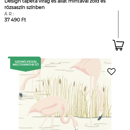
Design tapéta virág és állat mintával zöld és
rózsaszín színben
ÁR:
37 490 Ft