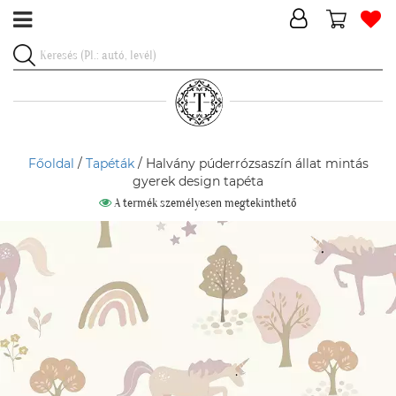
Főoldal
/
Tapéták
/ Halvány púderrózsaszín állat mintás
gyerek design tapéta
A termék személyesen megtekinthető