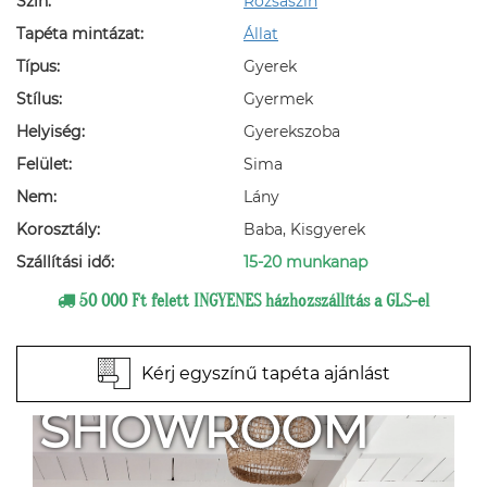
Szín:
Rózsaszín
Tapéta mintázat:
Állat
Típus:
Gyerek
Stílus:
Gyermek
Helyiség:
Gyerekszoba
Felület:
Sima
Nem:
Lány
Korosztály:
Baba, Kisgyerek
Szállítási idő:
15-20 munkanap
50 000 Ft felett INGYENES házhozszállítás a GLS-el
Kérj egyszínű tapéta ajánlást
SHOWROOM