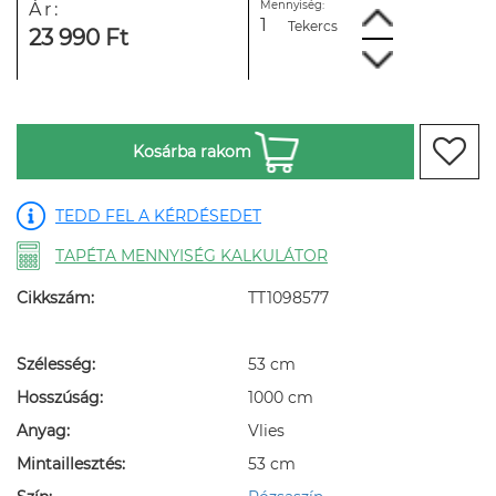
Mennyiség:
Ár:
Tekercs
23 990 Ft
Kosárba rakom
TEDD FEL A KÉRDÉSEDET
TAPÉTA MENNYISÉG KALKULÁTOR
Cikkszám:
TT1098577
Szélesség:
53 cm
Hosszúság:
1000 cm
Anyag:
Vlies
Mintaillesztés:
53 cm