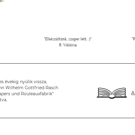
"Példa értékű kedvesség és segítőkészség, hiperszuper 24 órán belüli
szállítással!"
U. Leila
s évekig nyúlik vissza,
nn Wilhelm Gottfried Rasch
A
apers und Rouleauxfabrik"
tva.