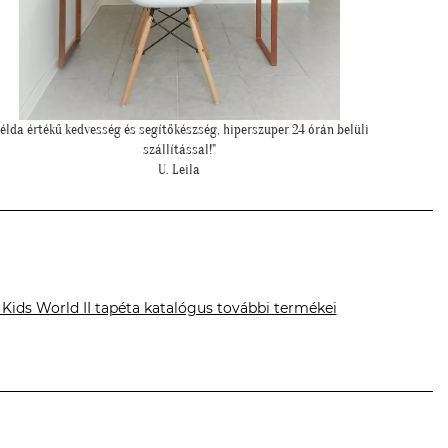
"Felkerültek a tapéták az eredmény magáért beszél!:)"
H. Anita
 Kids World II tapéta katalógus további termékei