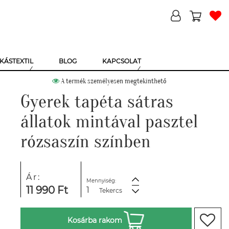
KÁSTEXTIL
BLOG
KAPCSOLAT
A termék személyesen megtekinthető
Gyerek tapéta sátras
állatok mintával pasztel
rózsaszín színben
Ár:
Mennyiség:
11 990 Ft
Tekercs
Kosárba rakom