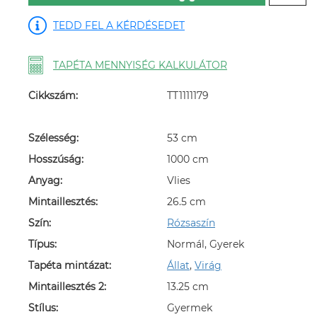
TEDD FEL A KÉRDÉSEDET
TAPÉTA MENNYISÉG KALKULÁTOR
Cikkszám:
TT1111179
Szélesség:
53 cm
Hosszúság:
1000 cm
Anyag:
Vlies
Mintaillesztés:
26.5 cm
Szín:
Rózsaszín
Típus:
Normál, Gyerek
Tapéta mintázat:
Állat
,
Virág
Mintaillesztés 2:
13.25 cm
Stílus:
Gyermek