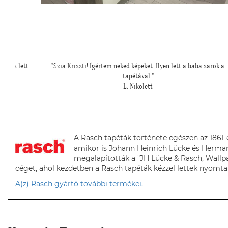
 sarok a
"Elkészültünk, szuper lett. :)"
R. Viktória
A Rasch tapéták története egészen az 1861-e
amikor is Johann Heinrich Lücke és Herma
megalapították a "JH Lücke & Rasch, Wallp
céget, ahol kezdetben a Rasch tapéták kézzel lettek nyomta
A(z) Rasch gyártó további termékei.