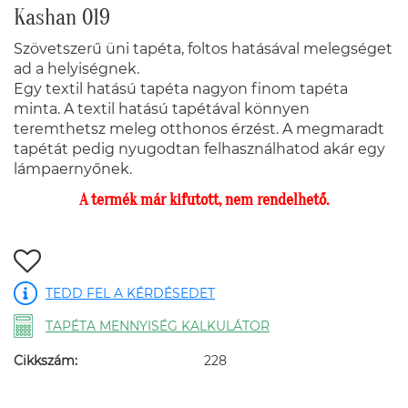
Kashan 019
Szövetszerű üni tapéta, foltos hatásával melegséget
ad a helyiségnek.
Egy textil hatású tapéta nagyon finom tapéta
minta. A textil hatású tapétával könnyen
teremthetsz meleg otthonos érzést. A megmaradt
tapétát pedig nyugodtan felhasználhatod akár egy
lámpaernyőnek.
A termék már kifutott, nem rendelhető.
TEDD FEL A KÉRDÉSEDET
TAPÉTA MENNYISÉG KALKULÁTOR
Cikkszám:
228