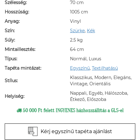
Szélesség:
70 cm
Hosszúság:
1005 cm
Anyag:
Vinyl
Szín:
Szürke
,
Kék
Súly:
2.5 kg
Mintaillesztés:
64 cm
Típus:
Normál, Luxus
Tapéta mintázat:
Egyszínű
,
Textilhatású
Klasszikus, Modern, Elegáns,
Stílus:
Vintage, Orientális
Nappali, Egyéb, Hálószoba,
Helyiség:
Étkező, Előszoba
50 000 Ft felett INGYENES házhozszállítás a GLS-el
Kérj egyszínű tapéta ajánlást