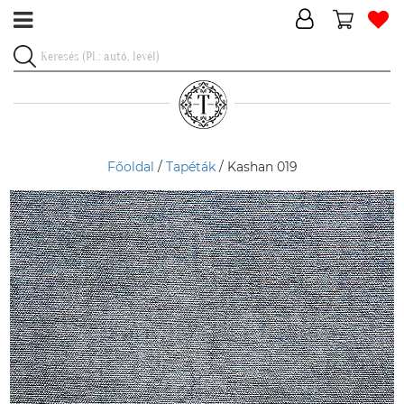
Főoldal
/
Tapéták
/ Kashan 019