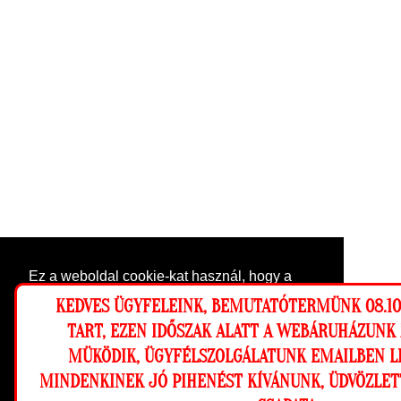
Ez a weboldal cookie-kat használ, hogy a
lehető legjobb élményt nyújtsa honlapunkon.
KEDVES ÜGYFELEINK, BEMUTATÓTERMÜNK 08.10-
Beállítások
TART, EZEN IDŐSZAK ALATT A WEBÁRUHÁZUNK
MÜKÖDIK, ÜGYFÉLSZOLGÁLATUNK EMAILBEN L
Elutasítom
Engedélyezem
MINDENKINEK JÓ PIHENÉST KÍVÁNUNK, ÜDVÖZLET