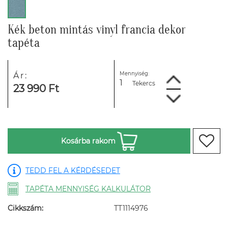
Kék beton mintás vinyl francia dekor
tapéta
Mennyiség:
Ár:
Tekercs
23 990 Ft
Kosárba rakom
TEDD FEL A KÉRDÉSEDET
TAPÉTA MENNYISÉG KALKULÁTOR
Cikkszám:
TT1114976