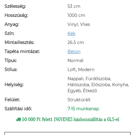
Szélesség:
53 cm
Hosszúság:
1000 cm
Anyag:
Vinyl, Vlies
Szín:
Kék
Mintaillesztés:
26.5 cm
Tapéta mintázat:
Beton
Típus:
Normál
Stílus:
Loft, Modern
Nappali, Fürdőszoba,
Helyiség:
Hálószoba, Előszoba, Konyha,
Egyéb, Étkező
Felület:
Struktúrált
Szállítási idő:
7-15 munkanap
50 000 Ft felett INGYENES házhozszállítás a GLS-el