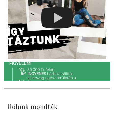
FIGYELEM!
50 000 Ft felett
INGYENES
házhozszállítás
az ország egész területén a
GLS-el.
Rólunk mondták