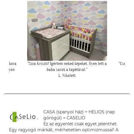
yen lett a
"Csodálatos a fotótapéta még szebb mint ahogy
gondoltam!"
L. Ilona
CASA (spanyol ház) + HELIOS (nap
görögül) = CASELIO
Ez az egyenlet csak egyet jelenthet.
Egy ragyogó márkát, mérhetetlen optimizmussal! A