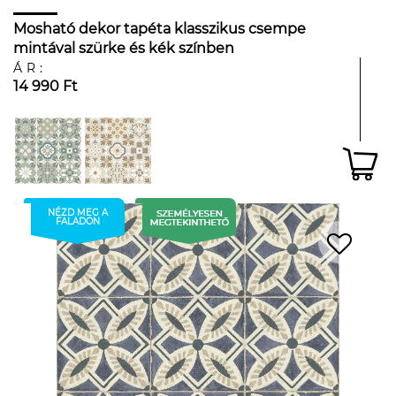
Mosható dekor tapéta klasszikus csempe
mintával szürke és kék színben
ÁR:
14 990 Ft
NÉZD MEG A
FALADON