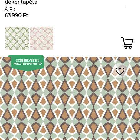
dekor tapéta
ÁR:
63 990 Ft