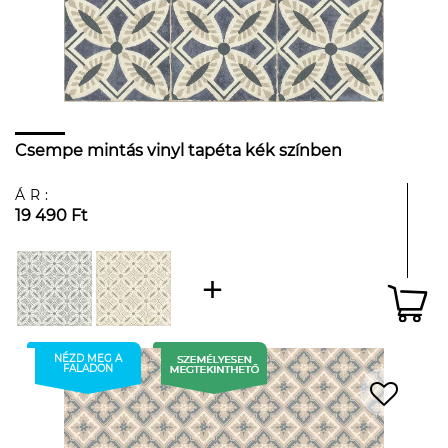
Csempe mintás vinyl tapéta kék színben
ÁR:
19 490 Ft
NÉZD MEG A
FALADON