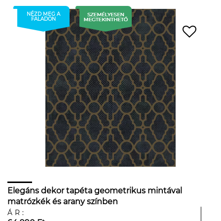
NÉZD MEG A
FALADON
Elegáns dekor tapéta geometrikus mintával
matrózkék és arany színben
ÁR: