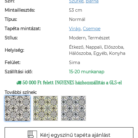
Szín:
Szürke
,
Barna
Mintaillesztés:
53 cm
Típus:
Normál
Tapéta mintázat:
Virág
,
Csempe
Stílus:
Modern, Természet
Étkező, Nappali, Előszoba,
Helyiség:
Hálószoba, Egyéb, Konyha
Felület:
Sima
Szállítási idő:
15-20 munkanap
50 000 Ft felett INGYENES házhozszállítás a GLS-el
További színek:
Kérj egyszínű tapéta ajánlást