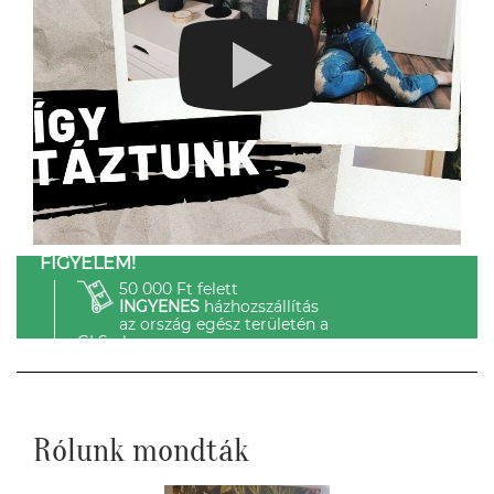
FIGYELEM!
50 000 Ft felett
INGYENES
házhozszállítás
az ország egész területén a
GLS-el.
Rólunk mondták