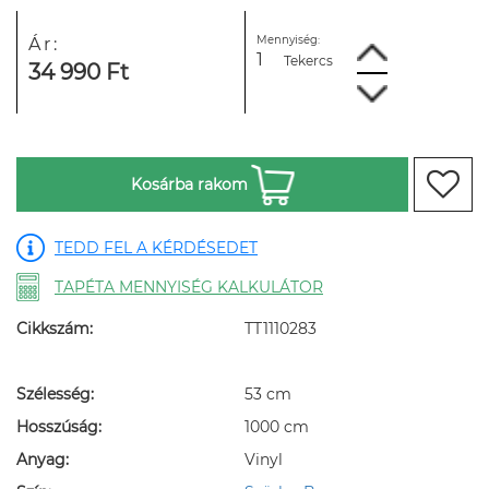
Mennyiség:
Ár:
Tekercs
34 990 Ft
Kosárba rakom
TEDD FEL A KÉRDÉSEDET
TAPÉTA MENNYISÉG KALKULÁTOR
Cikkszám:
TT1110283
Szélesség:
53 cm
Hosszúság:
1000 cm
Anyag:
Vinyl