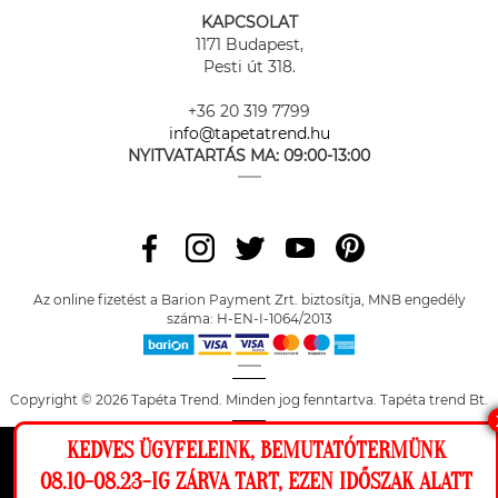
KAPCSOLAT
1171 Budapest,
Pesti út 318.
+36 20 319 7799
info@tapetatrend.hu
NYITVATARTÁS MA:
09:00-13:00
Az online fizetést a Barion Payment Zrt. biztosítja, MNB engedély
száma: H-EN-I-1064/2013
Copyright © 2026 Tapéta Trend. Minden jog fenntartva. Tapéta trend Bt.
KEDVES ÜGYFELEINK, BEMUTATÓTERMÜNK
Ez a weboldal cookie-kat használ, hogy a
08.10-08.23-IG ZÁRVA TART, EZEN IDŐSZAK ALATT