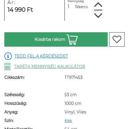
Mennyiség:
Ár:
Tekercs
14 990 Ft
Kosárba rakom
TEDD FEL A KÉRDÉSEDET
TAPÉTA MENNYISÉG KALKULÁTOR
Cikkszám:
TT971453
Szélesség:
53 cm
Hosszúság:
1000 cm
Anyag:
Vinyl, Vlies
Szín:
Kék