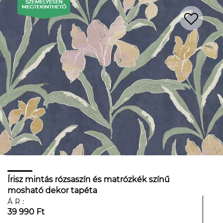
Írisz mintás rózsaszín és matrózkék színű
mosható dekor tapéta
ÁR:
39 990 Ft