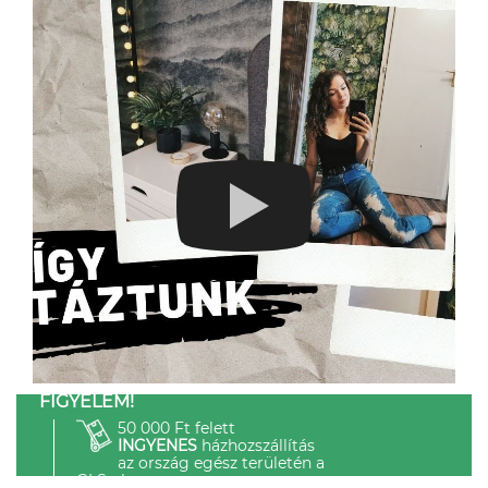
FIGYELEM!
50 000 Ft felett
INGYENES
házhozszállítás
az ország egész területén a
GLS-el.