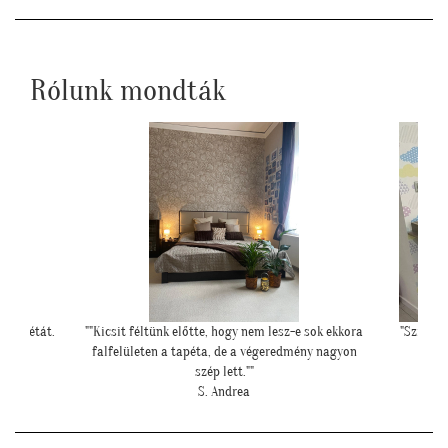
Rólunk mondták
 sok ekkora
"Szia Kriszti! Ígértem neked képeket. Ilyen lett a
"Felke
ny nagyon
baba sarok a tapétával."
L. Nikolett