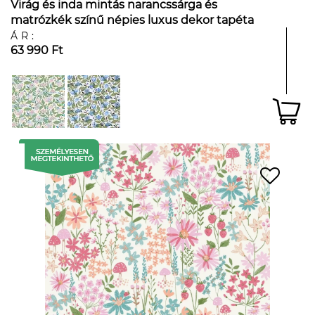
Virág és inda mintás narancssárga és
matrózkék színű népies luxus dekor tapéta
ÁR:
63 990 Ft