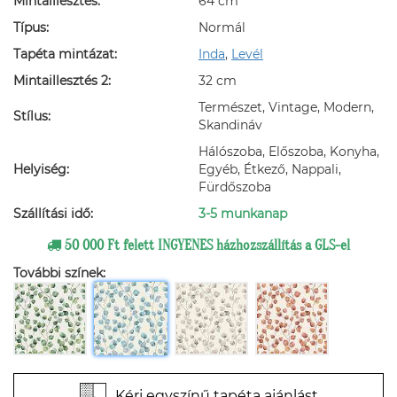
Mintaillesztés:
64 cm
Típus:
Normál
Tapéta mintázat:
Inda
,
Levél
Mintaillesztés 2:
32 cm
Természet, Vintage, Modern,
Stílus:
Skandináv
Hálószoba, Előszoba, Konyha,
Helyiség:
Egyéb, Étkező, Nappali,
Fürdőszoba
Szállítási idő:
3-5 munkanap
50 000 Ft felett INGYENES házhozszállítás a GLS-el
További színek:
Kérj egyszínű tapéta ajánlást