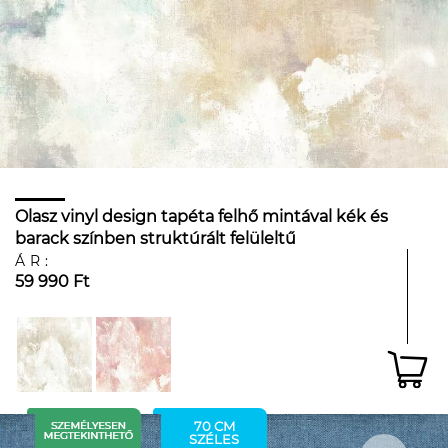
Olasz vinyl design tapéta felhő mintával kék és
barack színben struktúrált felüleltű
ÁR:
59 990 Ft
70 CM
SZÉLES