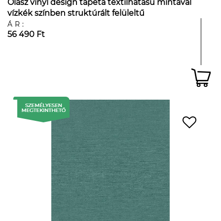
Olasz vinyl design tapéta textilhatású mintával
vízkék színben struktúrált felüleltű
ÁR:
56 490 Ft