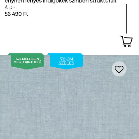
enyhén fényes indigókék színben struktúrált
felüleltű
ÁR:
56 490 Ft
70 CM
SZÉLES