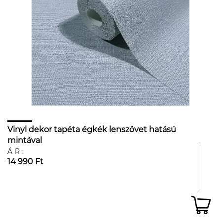
Vinyl dekor tapéta égkék lenszövet hatású
mintával
ÁR:
14 990 Ft