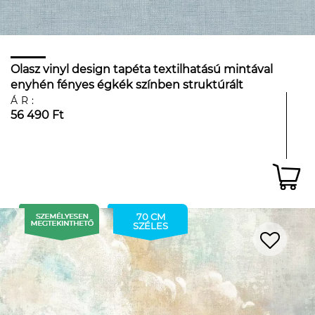
Olasz vinyl design tapéta textilhatású mintával
enyhén fényes égkék színben struktúrált
felüleltű
ÁR:
56 490 Ft
70 CM
SZÉLES