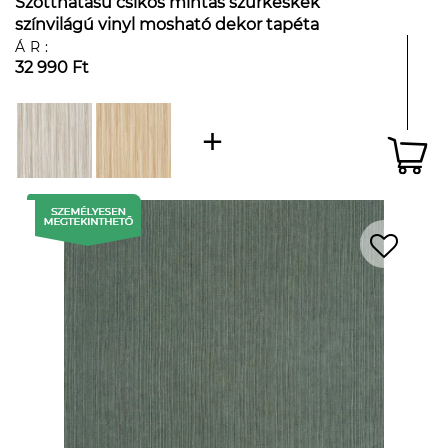
Szőtthatású csíkos mintás szürkéskék
színvilágú vinyl mosható dekor tapéta
ÁR:
32 990 Ft