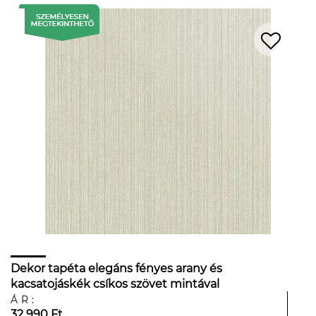
Dekor tapéta elegáns fényes arany és
kacsatojáskék csíkos szövet mintával
ÁR:
32 990 Ft