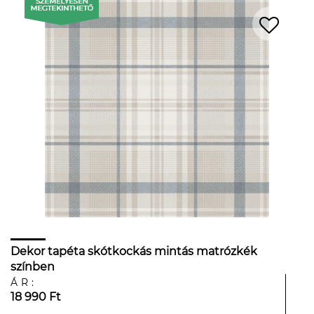
Dekor tapéta skótkockás mintás matrózkék
színben
ÁR:
18 990 Ft