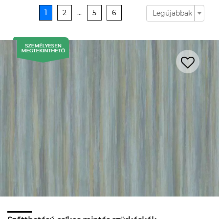
1
2
...
5
6
Legújabbak