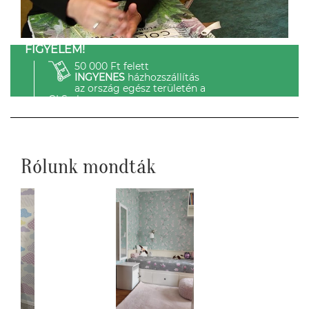
FIGYELEM!
50 000 Ft felett
INGYENES
házhozszállítás
az ország egész területén a
GLS-el.
Rólunk mondták