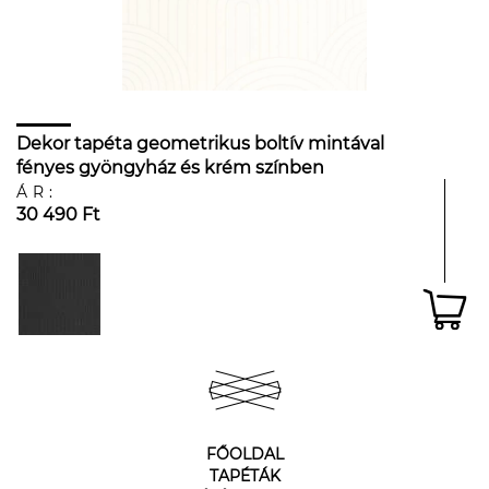
Dekor tapéta geometrikus boltív mintával
fényes gyöngyház és krém színben
ÁR:
30 490 Ft
FŐOLDAL
TAPÉTÁK