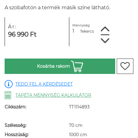
A szobafotón a termék másik színe látható.
Mennyiség:
Ár:
Tekercs
96 990 Ft
Kosárba rakom
TEDD FEL A KÉRDÉSEDET
TAPÉTA MENNYISÉG KALKULÁTOR
Cikkszám:
TT1114893
Szélesség:
70 cm
Hosszúság:
1000 cm