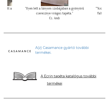
yönyörű
""Kicsit féltünk előtte, hogy nem lesz-e sok ekkora
"Péld
falfelületen a tapéta, de a végeredmény nagyon
hipe
szép lett.""
S. Andrea
A(z) Casamance gyártó további
termékei.
A Ecrin tapéta katalógus további
termékei