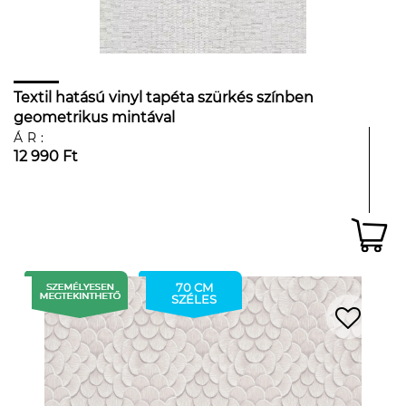
Textil hatású vinyl tapéta szürkés színben
geometrikus mintával
ÁR:
12 990 Ft
70 CM
SZÉLES