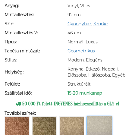
Anyag:
Vinyl, Vlies
Mintaillesztés:
92 cm
Szín:
Gyöngyház
,
Szürke
Mintaillesztés 2:
46 cm
Típus:
Normál, Luxus
Tapéta mintázat:
Geometrikus
Stílus:
Modern, Elegáns
Konyha, Étkező, Nappali,
Helyiség:
Előszoba, Hálószoba, Egyéb
Felület:
Struktúrált
Szállítási idő:
15-20 munkanap
50 000 Ft felett INGYENES házhozszállítás a GLS-el
További színek: