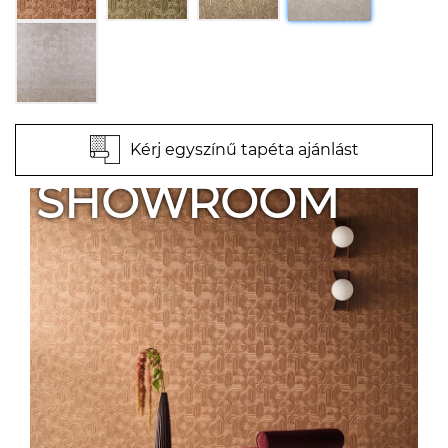
Kérj egyszínű tapéta ajánlást
SHOWROOM