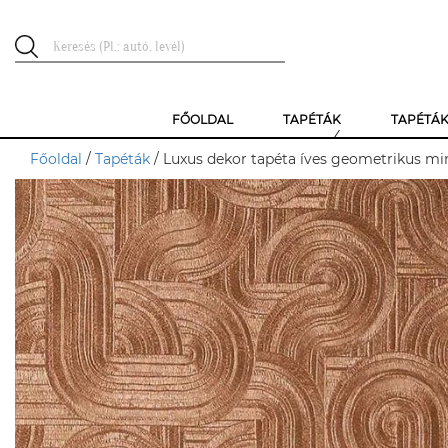
FŐOLDAL
TAPÉTÁK
TAPÉTÁ
Főoldal
/
Tapéták
/ Luxus dekor tapéta íves geometrikus mi