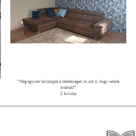
"Ilyen lett a lányom szobájában a gyönyörű cseresznye virágos
tapéta."
Cs. Andi