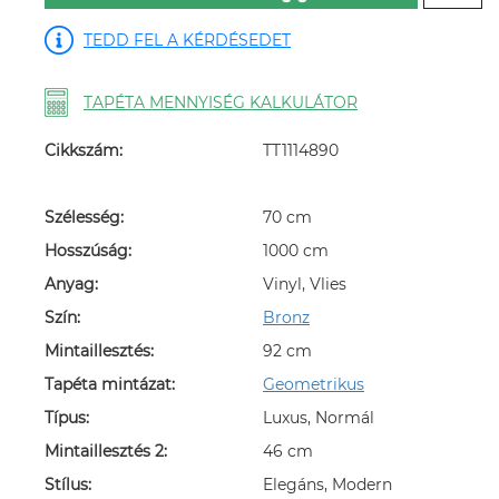
TEDD FEL A KÉRDÉSEDET
TAPÉTA MENNYISÉG KALKULÁTOR
Cikkszám:
TT1114890
Szélesség:
70 cm
Hosszúság:
1000 cm
Anyag:
Vinyl, Vlies
Szín:
Bronz
Mintaillesztés:
92 cm
Tapéta mintázat:
Geometrikus
Típus:
Luxus, Normál
Mintaillesztés 2:
46 cm
Stílus:
Elegáns, Modern