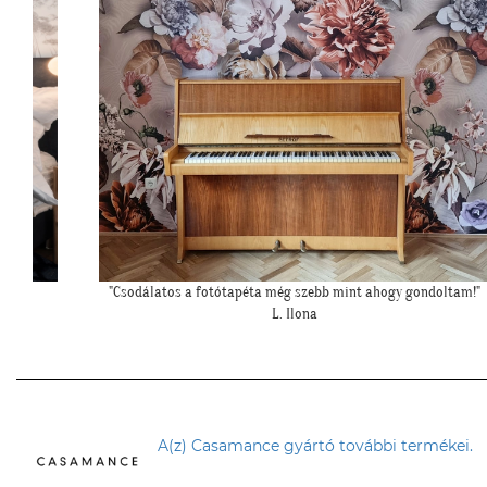
oltam!"
""Még egyszer köszönjük a lehetőséget, és azt is, hogy velünk
örültök!""
Z. Kriszta
A(z) Casamance gyártó további termékei.