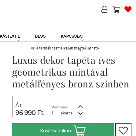
KÁSTEXTIL
BLOG
KAPCSOLAT
A termék személyesen megtekinthető
Luxus dekor tapéta íves
geometrikus mintával
metálfényes bronz színben
Ár:
Mennyiség:
96 990 Ft
Tekercs
Kosárba rakom