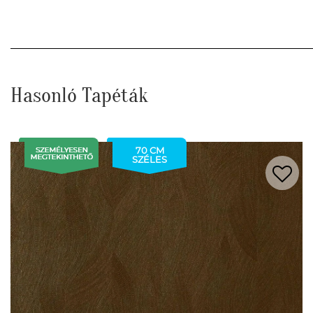
Hasonló Tapéták
70 CM
SZÉLES