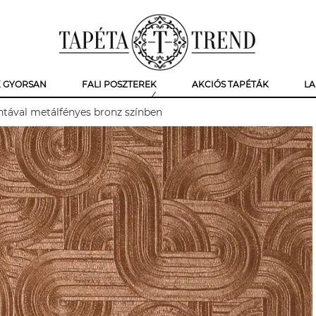
K GYORSAN
FALI POSZTEREK
AKCIÓS TAPÉTÁK
LA
ntával metálfényes bronz színben