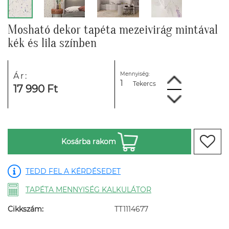
Mosható dekor tapéta mezeivirág mintával
kék és lila színben
Mennyiség:
Ár:
Tekercs
17 990 Ft
Kosárba rakom
TEDD FEL A KÉRDÉSEDET
TAPÉTA MENNYISÉG KALKULÁTOR
Cikkszám:
TT1114677