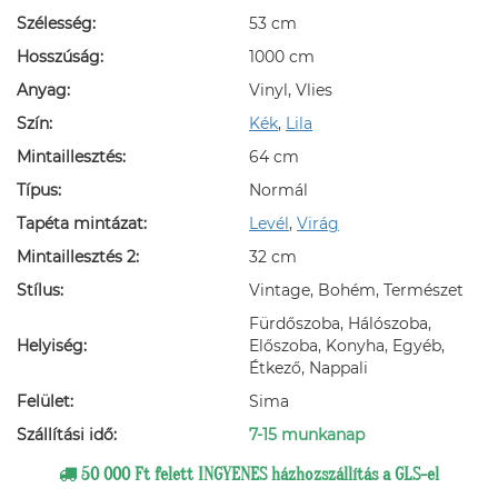
Szélesség:
53 cm
Hosszúság:
1000 cm
Anyag:
Vinyl, Vlies
Szín:
Kék
,
Lila
Mintaillesztés:
64 cm
Típus:
Normál
Tapéta mintázat:
Levél
,
Virág
Mintaillesztés 2:
32 cm
Stílus:
Vintage, Bohém, Természet
Fürdőszoba, Hálószoba,
Helyiség:
Előszoba, Konyha, Egyéb,
Étkező, Nappali
Felület:
Sima
Szállítási idő:
7-15 munkanap
50 000 Ft felett INGYENES házhozszállítás a GLS-el