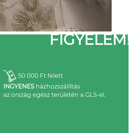
FIGYELEM!
50 000 Ft felett
INGYENES
házhozszállítás
az ország egész területén a GLS-el.