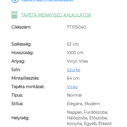
TAPÉTA MENNYISÉG KALKULÁTOR
Cikkszám:
TT1115040
Szélesség:
53 cm
Hosszúság:
1000 cm
Anyag:
Vinyl, Vlies
Szín:
Szürke
Mintaillesztés:
64 cm
Tapéta mintázat:
Virág
Típus:
Normál
Stílus:
Elegáns, Modern
Nappali, Fürdőszoba,
Helyiség:
Hálószoba, Előszoba,
Konyha, Egyéb, Étkező