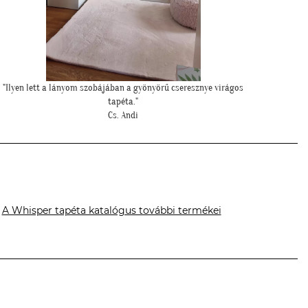
""Csatolok pár képet a dzsungeles sarokról!""
""Kicsit
K. Laura
A Whisper tapéta katalógus további termékei