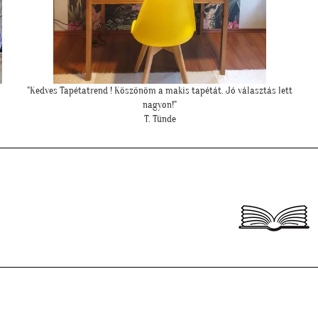
tt
"Ilyen lett a lányom szobájában a gyönyörű cseresznye virágos
tapéta."
Cs. Andi