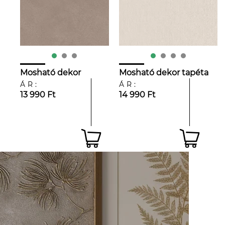
Mosható dekor
Mosható dekor tapéta
tapéta szürkés barna
világos beige struktúrált
ÁR:
ÁR:
karcolt mintával
13 990 Ft
mintával
14 990 Ft