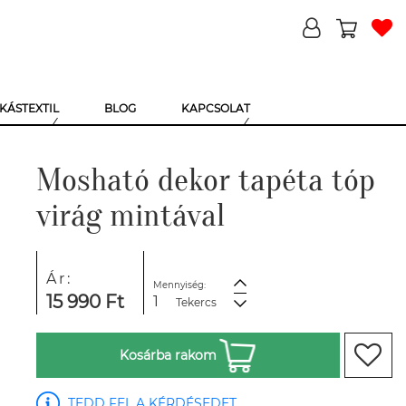
KÁSTEXTIL
BLOG
KAPCSOLAT
Mosható dekor tapéta tóp
virág mintával
Ár:
Mennyiség:
15 990 Ft
Tekercs
Kosárba rakom
TEDD FEL A KÉRDÉSEDET