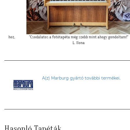
oltam!"
"Kedves Tapétatrend ! Köszönöm a makis tapétát. Jó választás le
nagyon!"
T. Tünde
A(z) Marburg gyártó további termékei.
Hasonló Tapéták