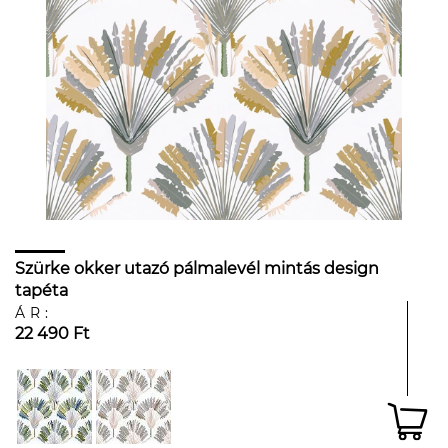
Szürke okker utazó pálmalevél mintás design
tapéta
ÁR:
22 490 Ft