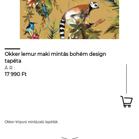
Okker lemur maki mintás bohém design
tapéta
ÁR:
17 990 Ft
Okker trópusi mintázatú tapéták.