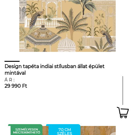
Design tapéta indiai stílusban állat épület
mintával
ÁR:
29 990 Ft
70 CM
SZÉLES