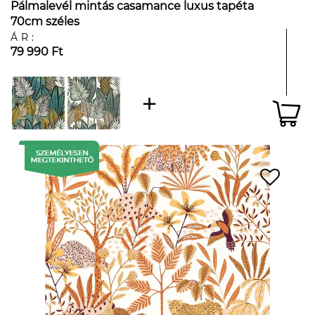
Pálmalevél mintás casamance luxus tapéta
70cm széles
ÁR:
79 990 Ft