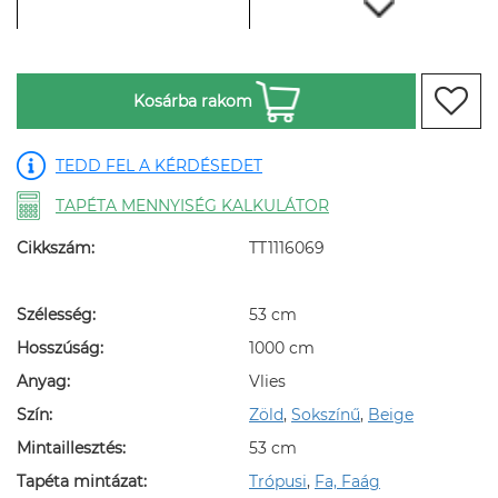
Kosárba rakom
TEDD FEL A KÉRDÉSEDET
TAPÉTA MENNYISÉG KALKULÁTOR
Cikkszám:
TT1116069
Szélesség:
53 cm
Hosszúság:
1000 cm
Anyag:
Vlies
Szín:
Zöld
,
Sokszínű
,
Beige
Mintaillesztés:
53 cm
Tapéta mintázat:
Trópusi
,
Fa, Faág