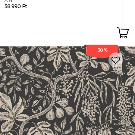
ÁR:
58 990 Ft
30 %