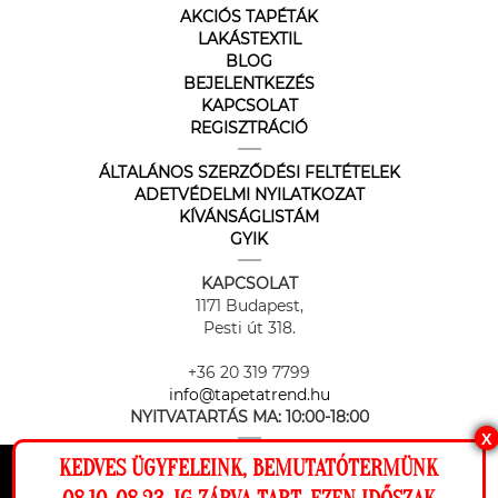
AKCIÓS TAPÉTÁK
LAKÁSTEXTIL
BLOG
BEJELENTKEZÉS
KAPCSOLAT
REGISZTRÁCIÓ
ÁLTALÁNOS SZERZŐDÉSI FELTÉTELEK
ADETVÉDELMI NYILATKOZAT
KÍVÁNSÁGLISTÁM
GYIK
KAPCSOLAT
1171 Budapest,
Pesti út 318.
+36 20 319 7799
info@tapetatrend.hu
NYITVATARTÁS MA:
10:00-18:00
X
KEDVES ÜGYFELEINK, BEMUTATÓTERMÜNK
Ez a weboldal cookie-kat használ, hogy a