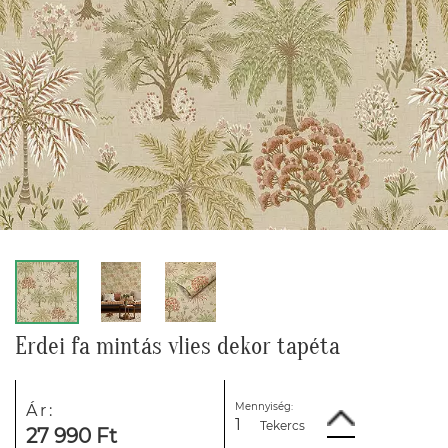
Erdei fa mintás vlies dekor tapéta
Mennyiség:
Ár:
Tekercs
27 990 Ft