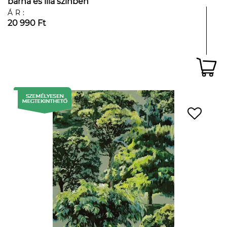
barna és lila színben
ÁR:
20 990 Ft