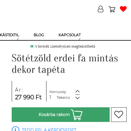
KÁSTEXTIL
BLOG
KAPCSOLAT
A termék személyesen megtekinthető
Sötétzöld erdei fa mintás
dekor tapéta
Ár:
Mennyiség:
27 990 Ft
Tekercs
Kosárba rakom
TEDD FEL A KÉRDÉSEDET