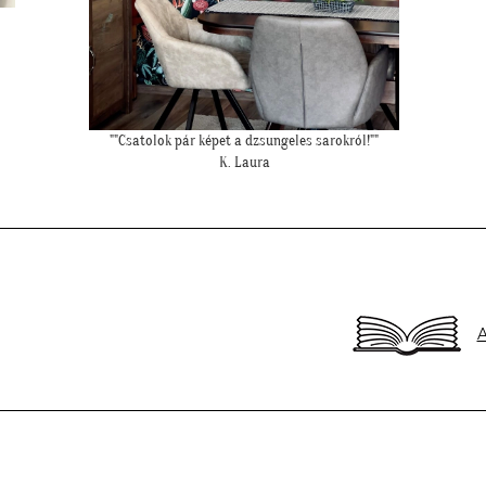
""Csatolok pár képet a dzsungeles sarokról!""
K. Laura
A