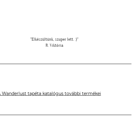
"Elkészültünk, szuper lett. :)"
"M
R. Viktória
 Wanderlust tapéta katalógus további termékei