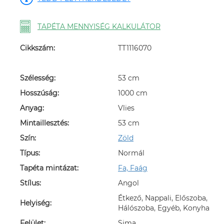
TAPÉTA MENNYISÉG KALKULÁTOR
Cikkszám:
TT1116070
Szélesség:
53 cm
Hosszúság:
1000 cm
Anyag:
Vlies
Mintaillesztés:
53 cm
Szín:
Zöld
Típus:
Normál
Tapéta mintázat:
Fa, Faág
Stílus:
Angol
Étkező, Nappali, Előszoba,
Helyiség:
Hálószoba, Egyéb, Konyha
Felület:
Sima