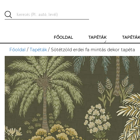
FŐOLDAL
TAPÉTÁK
TAPÉTÁ
Főoldal
/
Tapéták
/ Sötétzöld erdei fa mintás dekor tapéta