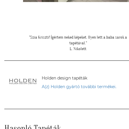
"
"Szia Kriszti! Ígértem neked képeket. Ilyen lett a baba sarok a
tapétával."
L. Nikolett
Holden design tapéták
A(z) Holden gyártó további termékei.
Hasonló Tapéták