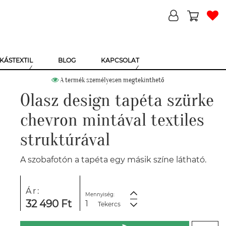
KÁSTEXTIL
BLOG
KAPCSOLAT
A termék személyesen megtekinthető
Olasz design tapéta szürke
chevron mintával textiles
struktúrával
A szobafotón a tapéta egy másik színe látható.
Ár:
Mennyiség:
32 490 Ft
Tekercs