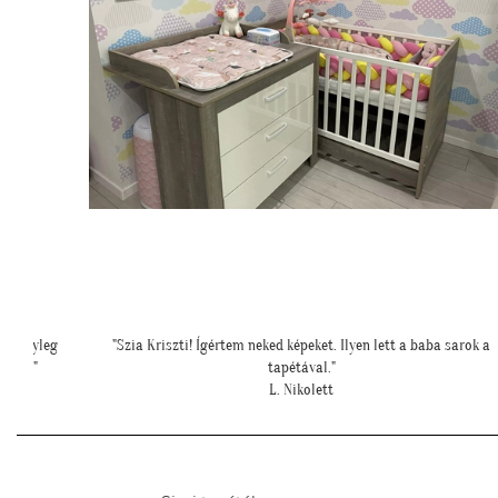
 sarok a
"Példa értékű kedvesség és segítőkészség, hiperszuper 24 órán bel
szállítással!"
U. Leila