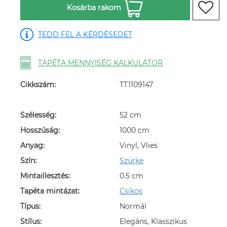
Kosárba rakom
TEDD FEL A KÉRDÉSEDET
TAPÉTA MENNYISÉG KALKULÁTOR
Cikkszám:
TT1109147
Szélesség:
52 cm
Hosszúság:
1000 cm
Anyag:
Vinyl, Vlies
Szín:
Szürke
Mintaillesztés:
0.5 cm
Tapéta mintázat:
Csíkos
Típus:
Normál
Stílus:
Elegáns, Klasszikus