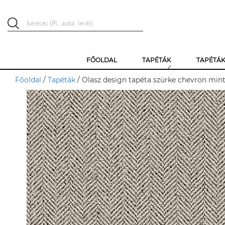
FŐOLDAL
TAPÉTÁK
TAPÉTÁ
Főoldal
/
Tapéták
/ Olasz design tapéta szürke chevron mintá