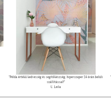
üli
""Nagyon köszönjük a telefonos segítséget a tapéta felrakásához,
"
először tapétáztunk, és nagyon szép lett az eredmény!""
N. Brigitta