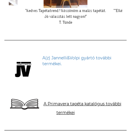
 :)""
"Kedves Tapétatrend ! Köszönöm a makis tapétát.
""Elkészül
Jó választás lett nagyon!"
T. Tünde
A(z) Jannelli&Volpi gyártó további
termékei.
A Primavera tapéta katalógus további
termékei