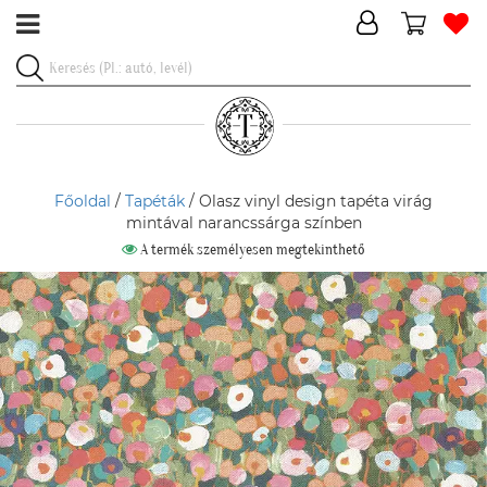
Főoldal
/
Tapéták
/ Olasz vinyl design tapéta virág
mintával narancssárga színben
A termék személyesen megtekinthető