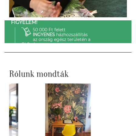
FIGYELEM!
50 000 Ft felett
INGYENES
házhozszállítás
az ország egész területén a
GLS-el.
Rólunk mondták