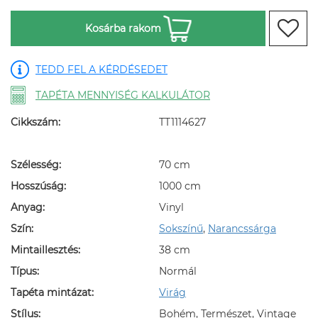
Kosárba rakom
TEDD FEL A KÉRDÉSEDET
TAPÉTA MENNYISÉG KALKULÁTOR
Cikkszám:
TT1114627
Szélesség:
70 cm
Hosszúság:
1000 cm
Anyag:
Vinyl
Szín:
Sokszínű
,
Narancssárga
Mintaillesztés:
38 cm
Típus:
Normál
Tapéta mintázat:
Virág
Stílus:
Bohém, Természet, Vintage