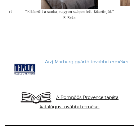
Köszönjük""
"Elkészültünk, szuper lett. :)"
""Nagyon k
R. Viktória
felrakásá
A(z) Marburg gyártó további termékei.
A Pompöös Provence tapéta
katalógus további termékei