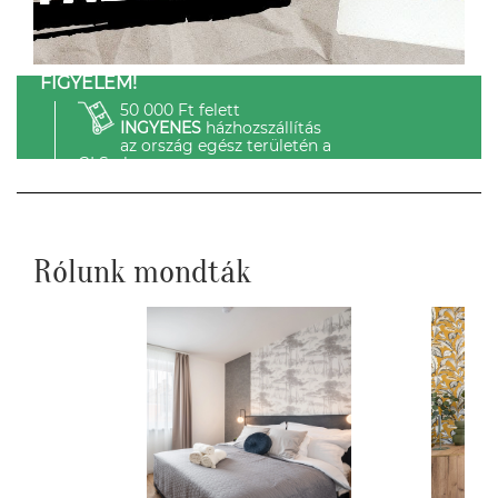
FIGYELEM!
50 000 Ft felett
INGYENES
házhozszállítás
az ország egész területén a
GLS-el.
Rólunk mondták