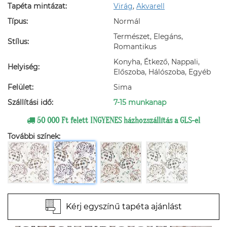
Tapéta mintázat:
Virág
,
Akvarell
Típus:
Normál
Természet, Elegáns,
Stílus:
Romantikus
Konyha, Étkező, Nappali,
Helyiség:
Előszoba, Hálószoba, Egyéb
Felület:
Sima
Szállítási idő:
7-15 munkanap
50 000 Ft felett INGYENES házhozszállítás a GLS-el
További színek:
Kérj egyszínű tapéta ajánlást