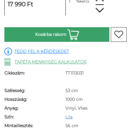
Tekercs
17 990 Ft
Kosárba rakom
TEDD FEL A KÉRDÉSEDET
TAPÉTA MENNYISÉG KALKULÁTOR
Cikkszám:
TT1113031
Szélesség:
53 cm
Hosszúság:
1000 cm
Anyag:
Vinyl, Vlies
Szín:
Lila
Mintaillesztés:
56 cm