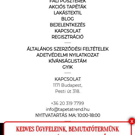
FALI POSZTEREK
AKCIÓS TAPÉTÁK
LAKÁSTEXTIL
BLOG
BEJELENTKEZÉS
KAPCSOLAT
REGISZTRÁCIÓ
ÁLTALÁNOS SZERZŐDÉSI FELTÉTELEK
ADETVÉDELMI NYILATKOZAT
KÍVÁNSÁGLISTÁM
GYIK
KAPCSOLAT
1171 Budapest,
Pesti út 318.
+36 20 319 7799
info@tapetatrend.hu
NYITVATARTÁS MA:
10:00-18:00
X
KEDVES ÜGYFELEINK, BEMUTATÓTERMÜNK