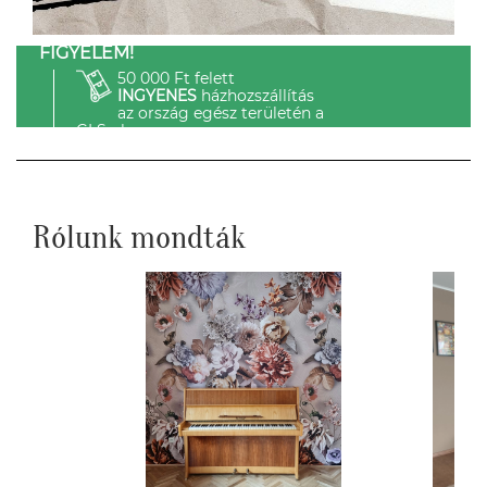
FIGYELEM!
50 000 Ft felett
INGYENES
házhozszállítás
az ország egész területén a
GLS-el.
Rólunk mondták