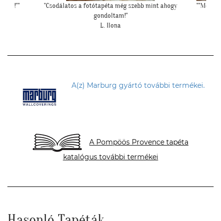
int ahogy
""Még egyszer köszönjük a lehetőséget, és azt is,
""Gyönyörű
hogy velünk örültök!""
mivel
Z. Kriszta
A(z) Marburg gyártó további termékei.
A Pompöös Provence tapéta
katalógus további termékei
Hasonló Tapéták