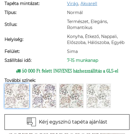
Tapéta mintázat:
Virág
,
Akvarell
Típus:
Normál
Természet, Elegáns,
Stílus:
Romantikus
Konyha, Étkező, Nappali,
Helyiség:
Előszoba, Hálószoba, Egyéb
Felület:
Sima
Szállítási idő:
7-15 munkanap
50 000 Ft felett INGYENES házhozszállítás a GLS-el
További színek:
Kérj egyszínű tapéta ajánlást