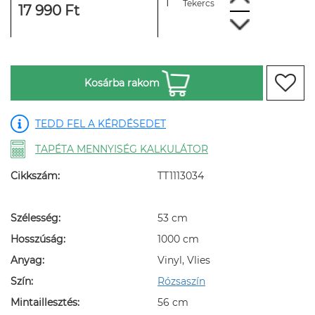
Tekercs
17 990 Ft
Kosárba rakom
TEDD FEL A KÉRDÉSEDET
TAPÉTA MENNYISÉG KALKULÁTOR
Cikkszám:
TT1113034
Szélesség:
53 cm
Hosszúság:
1000 cm
Anyag:
Vinyl, Vlies
Szín:
Rózsaszín
Mintaillesztés:
56 cm