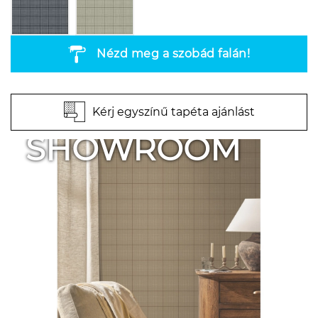
Nézd meg a szobád falán!
Kérj egyszínű tapéta ajánlást
SHOWROOM