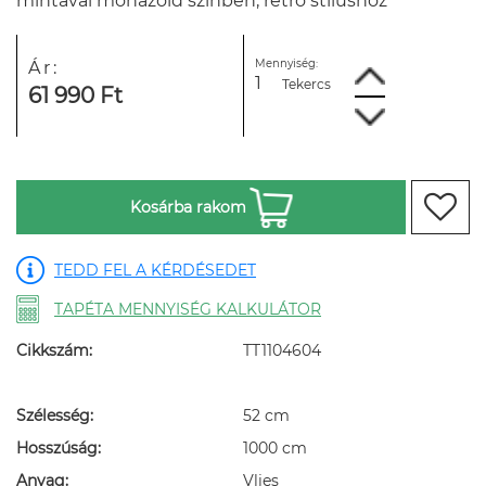
mintával mohazöld színben, retro stílushoz
Mennyiség:
Ár:
Tekercs
61 990 Ft
Kosárba rakom
TEDD FEL A KÉRDÉSEDET
TAPÉTA MENNYISÉG KALKULÁTOR
Cikkszám:
TT1104604
Szélesség:
52 cm
Hosszúság:
1000 cm
Anyag:
Vlies