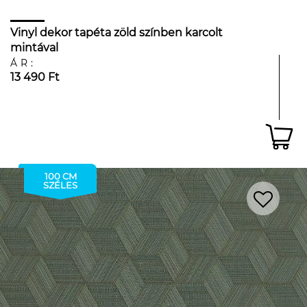
Vinyl dekor tapéta zöld színben karcolt
mintával
ÁR:
13 490 Ft
100 CM
SZÉLES