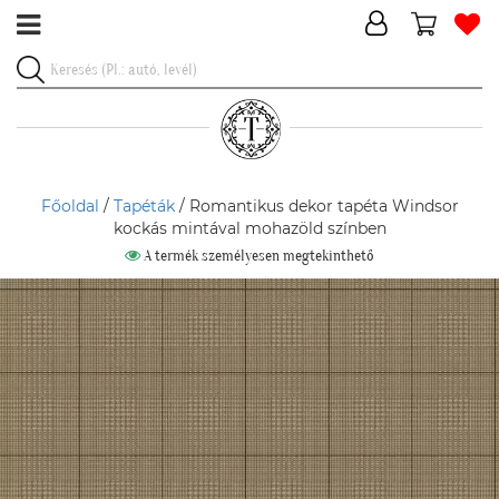
Főoldal
/
Tapéták
/ Romantikus dekor tapéta Windsor
kockás mintával mohazöld színben
A termék személyesen megtekinthető