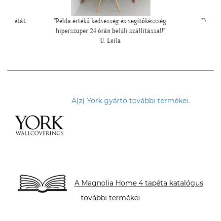
szség,
""Csatolok pár képet a dzsungeles sarokról!""
""El
sal!"
K. Laura
A(z) York gyártó további termékei.
A Magnolia Home 4 tapéta katalógus
további termékei