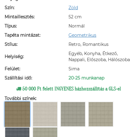
Szín:
Zöld
Mintaillesztés:
52 cm
Típus:
Normál
Tapéta mintázat:
Geometrikus
Stílus:
Retro, Romantikus
Egyéb, Konyha, Étkező,
Helyiség:
Nappali, Előszoba, Hálószoba
Felület:
Sima
Szállítási idő:
20-25 munkanap
50 000 Ft felett INGYENES házhozszállítás a GLS-el
További színek: