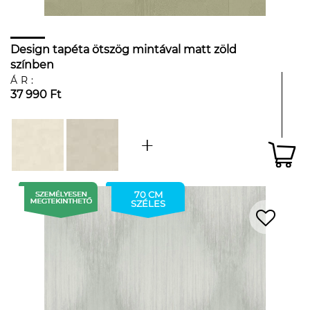
Design tapéta ötszög mintával matt zöld
színben
ÁR:
37 990 Ft
70 CM
SZÉLES