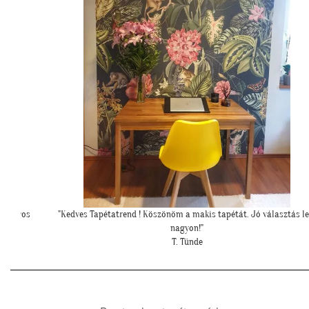
sztás lett
"Meseszép lett a tapéta! Köszönöm a sok segítséget"
T. Mariann