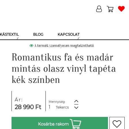
KÁSTEXTIL
BLOG
KAPCSOLAT
A termék személyesen megtekinthető
Romantikus fa és madár
mintás olasz vinyl tapéta
kék színben
Ár:
Mennyiség:
28 990 Ft
Tekercs
Kosárba rakom