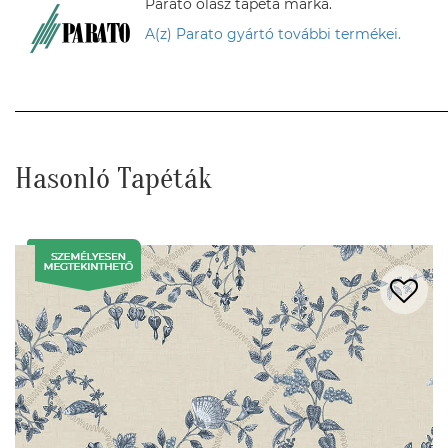
Parato olasz tapéta márka.
A(z) Parato gyártó további termékei.
Hasonló Tapéták