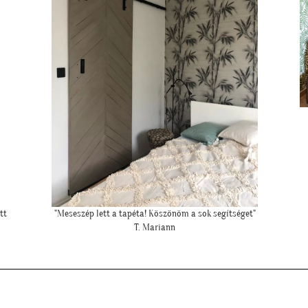
""Elkészült a kép, gondoltam, hátha :)""
H. Sára