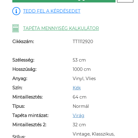
TEDD FEL A KÉRDÉSEDET
TAPÉTA MENNYISÉG KALKULÁTOR
Cikkszám:
TT1112920
Szélesség:
53 cm
Hosszúság:
1000 cm
Anyag:
Vinyl, Vlies
Szín:
Kék
Mintaillesztés:
64 cm
Típus:
Normál
Tapéta mintázat:
Virág
Mintaillesztés 2:
32 cm
Vintage, Klasszikus,
Stílus: