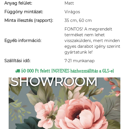
Anyag felület:
Matt
Függöny mintázat:
Virágos
Minta illesztés (rapport):
35 cm, 60 cm
FONTOS! A megrendelt
terméket nem lehet
Egyéb információ:
visszaküldeni, mert minden
egyes darabot igény szerint
gyártatunk le!
Szállítási idő:
7-21 munkanap
50 000 Ft felett INGYENES házhozszállítás a GLS-el
SHOWROOM