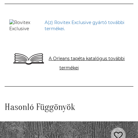
A(z) Rovitex Exclusive gyártó további
termékei.
A Orleans tapéta katalógus további
termékei
Hasonló Függönyök