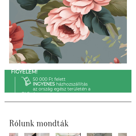
FIGYELEM!
50 000 Ft felett
INGYENES
házhozszállítás
az ország egész területén a
GLS-el.
Rólunk mondták