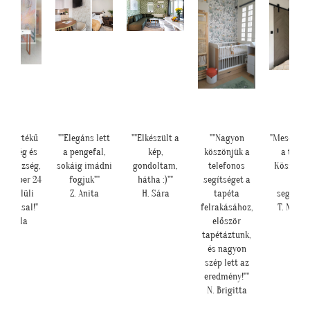
lda értékű
""Elegáns lett
""Elkészült a
""Nagyon
"Meseszép 
dvesség és
a pengefal,
kép,
köszönjük a
a tapét
ítőkészség,
sokáig imádni
gondoltam,
telefonos
Köszönö
erszuper 24
fogjuk""
hátha :)""
segítséget a
sok
án belüli
Z. Anita
H. Sára
tapéta
segítség
llítással!"
felrakásához,
T. Mari
U. Leila
először
tapétáztunk,
és nagyon
szép lett az
eredmény!""
N. Brigitta