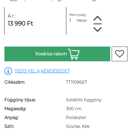
Mennyiség:
Ár:
Méter
13 990 Ft
Kosárba rakom
TEDD FEL A KÉRDÉSEDET
Cikkszám:
TT1109667
Függöny típus:
Sötétítő függöny
Magasság:
300 cm
Anyag:
Poliészter
Szín:
Szürke, Kék