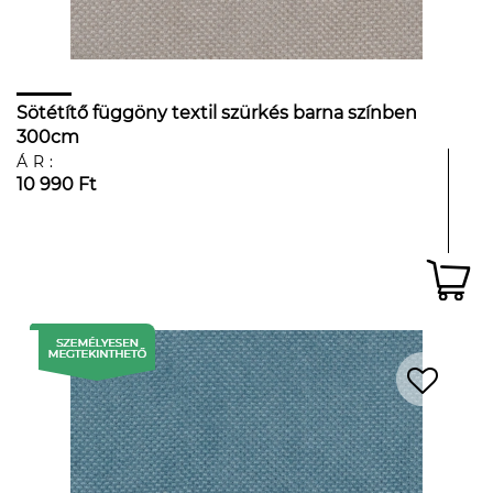
Sötétítő függöny textil szürkés barna színben
300cm
ÁR:
10 990 Ft