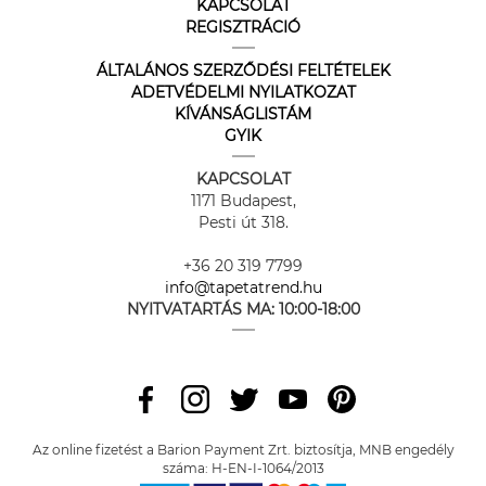
KAPCSOLAT
REGISZTRÁCIÓ
ÁLTALÁNOS SZERZŐDÉSI FELTÉTELEK
ADETVÉDELMI NYILATKOZAT
KÍVÁNSÁGLISTÁM
GYIK
KAPCSOLAT
1171 Budapest,
Pesti út 318.
+36 20 319 7799
info@tapetatrend.hu
NYITVATARTÁS MA:
10:00-18:00
Az online fizetést a Barion Payment Zrt. biztosítja, MNB engedély
száma: H-EN-I-1064/2013