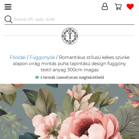
Főoldal
/
Függönyök
/ Romantikus stílusú kékes szürke
alapon virág mintás puha tapintású design függöny
textil anyag 300cm magas
A termék személyesen megtekinthető