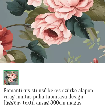
Romantikus stílusú kékes szürke alapon
virág mintás puha tapintású design
függöny textil anyag 300cm magas