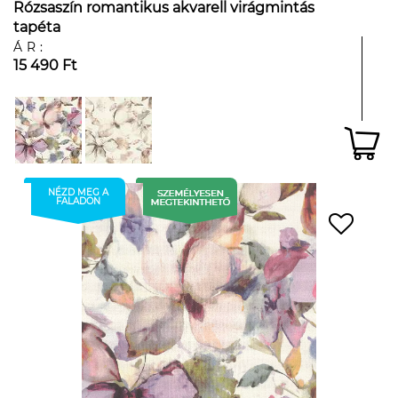
Rózsaszín romantikus akvarell virágmintás
tapéta
ÁR:
15 490 Ft
NÉZD MEG A
FALADON