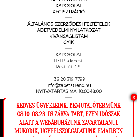
KAPCSOLAT
REGISZTRÁCIÓ
ÁLTALÁNOS SZERZŐDÉSI FELTÉTELEK
ADETVÉDELMI NYILATKOZAT
KÍVÁNSÁGLISTÁM
GYIK
KAPCSOLAT
1171 Budapest,
Pesti út 318.
+36 20 319 7799
info@tapetatrend.hu
NYITVATARTÁS MA:
10:00-18:00
X
KEDVES ÜGYFELEINK, BEMUTATÓTERMÜNK
Ez a weboldal cookie-kat használ, hogy a
08.10-08.23-IG ZÁRVA TART, EZEN IDŐSZAK
lehető legjobb élményt nyújtsa honlapunkon.
ALATT A WEBÁRUHÁZUNK ZAVARTALANUL
Beállítások
MÜKÖDIK, ÜGYFÉLSZOLGÁLATUNK EMAILBEN
Az online fizetést a Barion Payment Zrt. biztosítja, MNB engedély
száma: H-EN-I-1064/2013