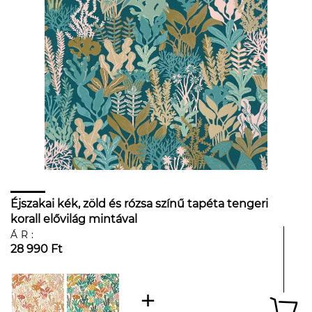
Éjszakai kék, zöld és rózsa színű tapéta tengeri
korall elővilág mintával
ÁR:
28 990 Ft