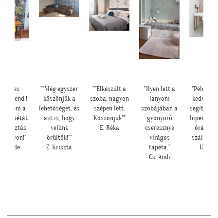
ves
""Még egyszer
""Elkészült a
"Ilyen lett a
"Példa értékű
rend !
köszönjük a
szoba, nagyon
lányom
kedvesség és
öm a
lehetőséget, és
szépen lett.
szobájában a
segítőkészség,
pétát.
azt is, hogy
Köszönjük""
gyönyörű
hiperszuper 24
sztás
velünk
E. Réka
cseresznye
órán belüli
gyon!"
örültök!""
virágos
szállítással!"
nde
Z. Kriszta
tapéta."
U. Leila
Cs. Andi