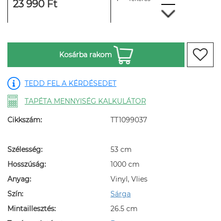
23 990 Ft
Kosárba rakom
TEDD FEL A KÉRDÉSEDET
TAPÉTA MENNYISÉG KALKULÁTOR
Cikkszám:
TT1099037
Szélesség:
53 cm
Hosszúság:
1000 cm
Anyag:
Vinyl, Vlies
Szín:
Sárga
Mintaillesztés:
26.5 cm