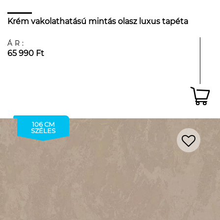
Krém vakolathatású mintás olasz luxus tapéta
ÁR:
65 990 Ft
106 CM
SZÉLES