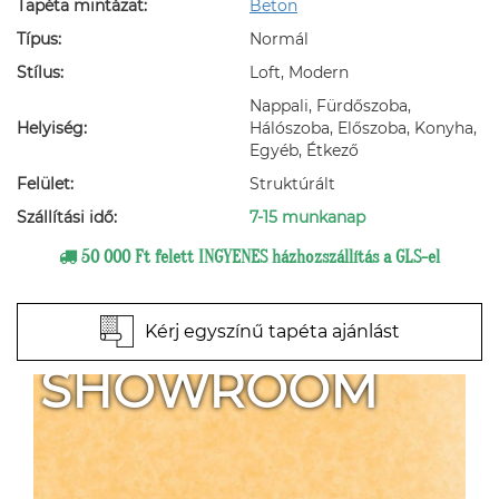
Tapéta mintázat:
Beton
Típus:
Normál
Stílus:
Loft, Modern
Nappali, Fürdőszoba,
Helyiség:
Hálószoba, Előszoba, Konyha,
Egyéb, Étkező
Felület:
Struktúrált
Szállítási idő:
7-15 munkanap
50 000 Ft felett INGYENES házhozszállítás a GLS-el
Kérj egyszínű tapéta ajánlást
SHOWROOM