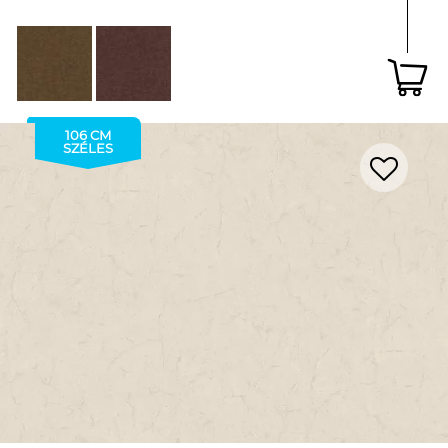
106 CM
SZÉLES