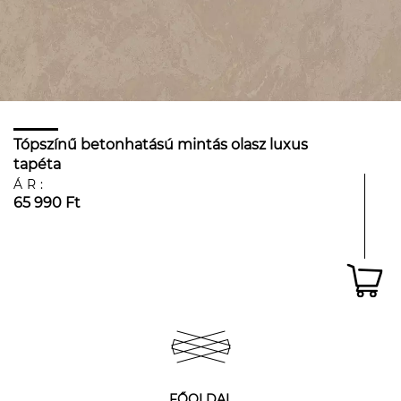
Tópszínű betonhatású mintás olasz luxus
tapéta
ÁR:
65 990 Ft
FŐOLDAL