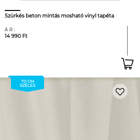
Szürkés beton mintás mosható vinyl tapéta
ÁR:
14 990 Ft
70 CM
SZÉLES