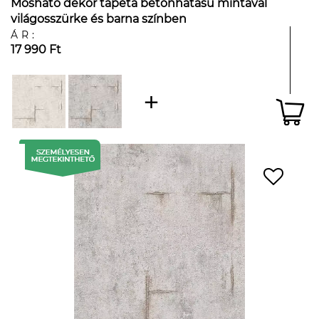
Mosható dekor tapéta betonhatású mintával
világosszürke és barna színben
ÁR:
17 990 Ft