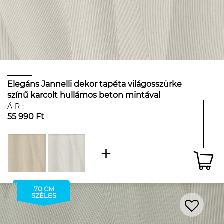
Elegáns Jannelli dekor tapéta világosszürke
színű karcolt hullámos beton mintával
ÁR:
55 990 Ft
70 CM
SZÉLES