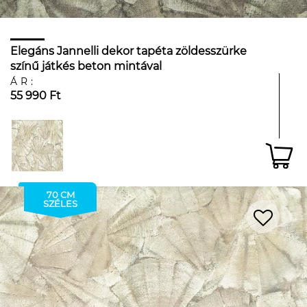
Elegáns Jannelli dekor tapéta zöldesszürke
színű játkés beton mintával
ÁR:
55 990 Ft
70 CM
SZÉLES