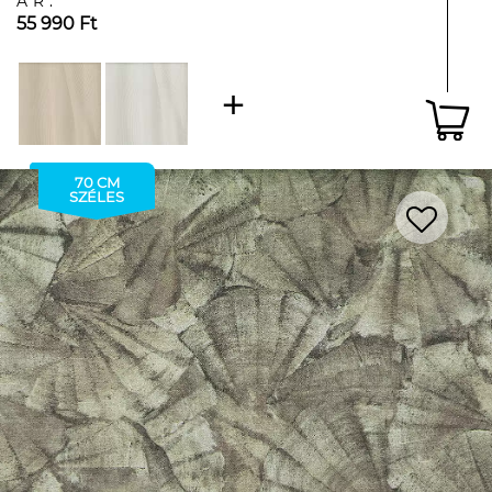
ÁR:
55 990 Ft
70 CM
SZÉLES