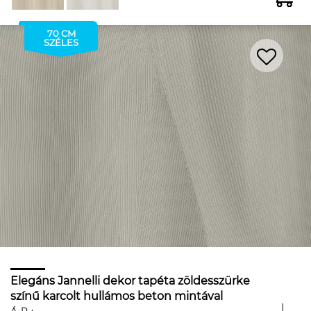
70 CM
SZÉLES
Elegáns Jannelli dekor tapéta zöldesszürke
színű karcolt hullámos beton mintával