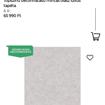
Tópszínű betonhatású mintás olasz luxus
tapéta
ÁR:
65 990 Ft