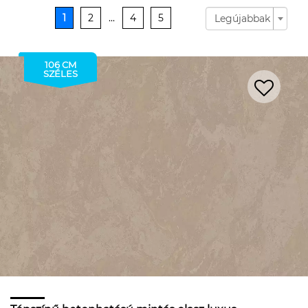
1
2
...
4
5
Legújabbak
106 CM
SZÉLES