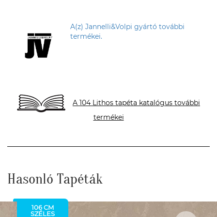
A(z) Jannelli&Volpi gyártó további
termékei.
A 104 Lithos tapéta katalógus további
termékei
Hasonló Tapéták
106 CM
SZÉLES