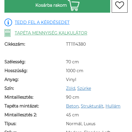
Kosárba rakom
TEDD FEL A KÉRDÉSEDET
TAPÉTA MENNYISÉG KALKULÁTOR
Cikkszám:
TT1114380
Szélesség:
70 cm
Hosszúság:
1000 cm
Anyag:
Vinyl
Szín:
Zöld
,
Szürke
Mintaillesztés:
90 cm
Tapéta mintázat:
Beton
,
Strukturált
,
Hullám
Mintaillesztés 2:
45 cm
Típus:
Normál, Luxus