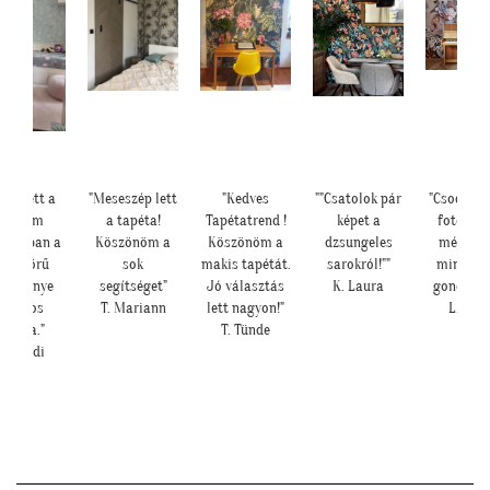
lyen lett a
"Meseszép lett
"Kedves
""Csatolok pár
"Csodálat
lányom
a tapéta!
Tapétatrend !
képet a
fotótap
bájában a
Köszönöm a
Köszönöm a
dzsungeles
még sze
yönyörű
sok
makis tapétát.
sarokról!""
mint ah
seresznye
segítséget"
Jó választás
K. Laura
gondolta
virágos
T. Mariann
lett nagyon!"
L. Ilon
tapéta."
T. Tünde
Cs. Andi