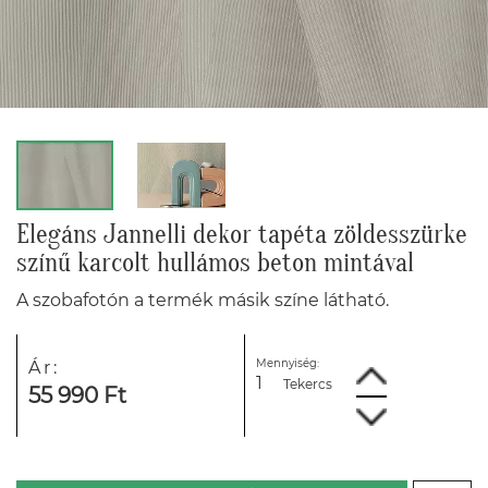
Elegáns Jannelli dekor tapéta zöldesszürke
színű karcolt hullámos beton mintával
A szobafotón a termék másik színe látható.
Mennyiség:
Ár:
Tekercs
55 990 Ft