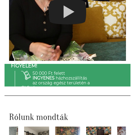
FIGYELEM!
50 000 Ft felett
INGYENES
házhozszállítás
az ország egész területén a
GLS-el.
Rólunk mondták