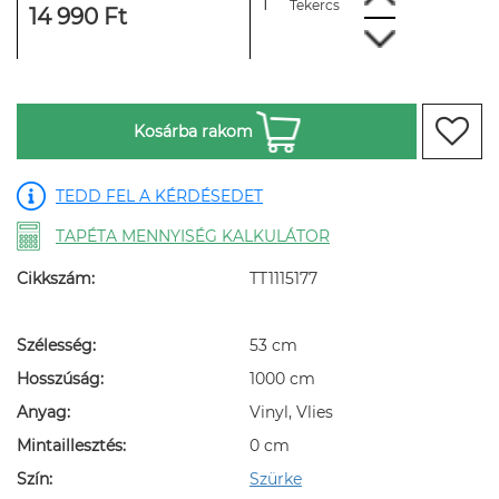
Tekercs
14 990 Ft
Kosárba rakom
TEDD FEL A KÉRDÉSEDET
TAPÉTA MENNYISÉG KALKULÁTOR
Cikkszám:
TT1115177
Szélesség:
53 cm
Hosszúság:
1000 cm
Anyag:
Vinyl, Vlies
Mintaillesztés:
0 cm
Szín:
Szürke