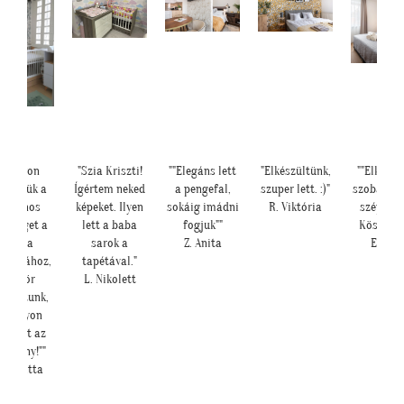
agyon
"Szia Kriszti!
""Elegáns lett
"Elkészültünk,
""Elkészült a
njük a
Ígértem neked
a pengefal,
szuper lett. :)"
szoba, nagyo
fonos
képeket. Ilyen
sokáig imádni
R. Viktória
szépen lett.
séget a
lett a baba
fogjuk""
Köszönjük""
péta
sarok a
Z. Anita
E. Réka
ásához,
tapétával."
ször
L. Nikolett
áztunk,
agyon
lett az
ény!""
igitta