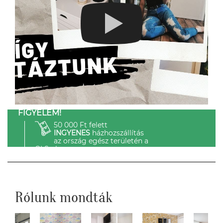
FIGYELEM!
50 000 Ft felett
INGYENES
házhozszállítás
az ország egész területén a
GLS-el.
Rólunk mondták