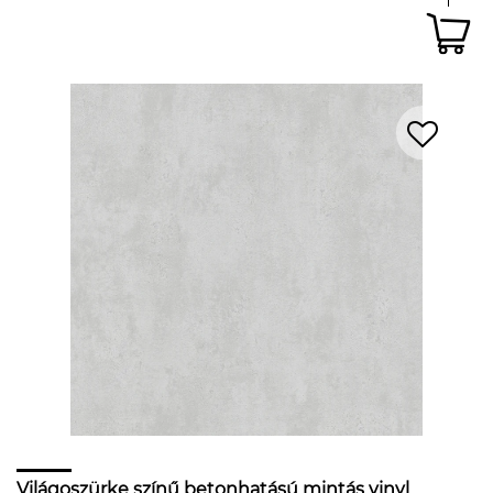
Világoszürke színű betonhatású mintás vinyl