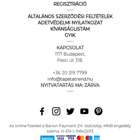
REGISZTRÁCIÓ
ÁLTALÁNOS SZERZŐDÉSI FELTÉTELEK
ADETVÉDELMI NYILATKOZAT
KÍVÁNSÁGLISTÁM
GYIK
KAPCSOLAT
1171 Budapest,
Pesti út 318.
+36 20 319 7799
info@tapetatrend.hu
NYITVATARTÁS MA:
ZÁRVA
Az online fizetést a Barion Payment Zrt. biztosítja, MNB engedély
száma: H-EN-I-1064/2013