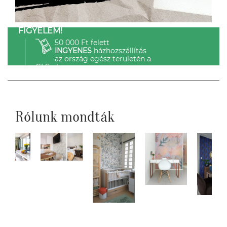
FIGYELEM!
50 000 Ft felett
INGYENES
házhozszállítás
az ország egész területén a
GLS-el.
Rólunk mondták