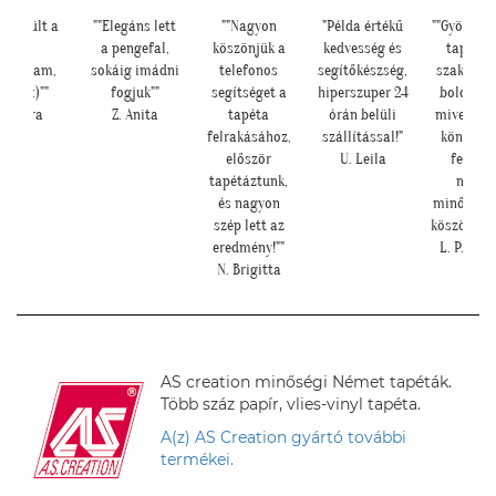
lkészült a
""Elegáns lett
""Nagyon
"Példa értékű
""Gyönyör
kép,
a pengefal,
köszönjük a
kedvesség és
tapéták.
ndoltam,
sokáig imádni
telefonos
segítőkészség,
szakembe
átha :)""
fogjuk""
segítséget a
hiperszuper 24
boldog vo
H. Sára
Z. Anita
tapéta
órán belüli
mivel tén
felrakásához,
szállítással!"
könnyű v
először
U. Leila
feltenn
tapétáztunk,
maga
és nagyon
minőségü
szép lett az
köszönhető
eredmény!""
L. P. Kat
N. Brigitta
AS creation minőségi Német tapéták.
Több száz papír, vlies-vinyl tapéta.
A(z) AS Creation gyártó további
termékei.