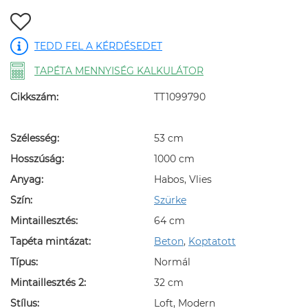
TEDD FEL A KÉRDÉSEDET
TAPÉTA MENNYISÉG KALKULÁTOR
Cikkszám:
TT1099790
Szélesség:
53 cm
Hosszúság:
1000 cm
Anyag:
Habos, Vlies
Szín:
Szürke
Mintaillesztés:
64 cm
Tapéta mintázat:
Beton
,
Koptatott
Típus:
Normál
Mintaillesztés 2:
32 cm
Stílus:
Loft, Modern