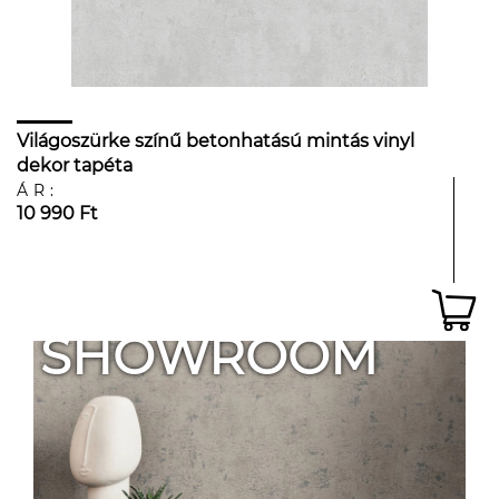
Világoszürke színű betonhatású mintás vinyl
dekor tapéta
ÁR:
10 990 Ft
SHOWROOM