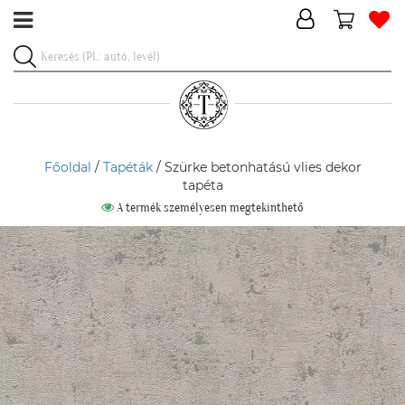
Főoldal
/
Tapéták
/ Szürke betonhatású vlies dekor
tapéta
A termék személyesen megtekinthető