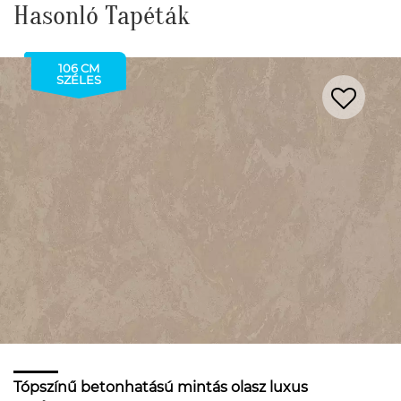
Hasonló Tapéták
106 CM
SZÉLES
Tópszínű betonhatású mintás olasz luxus