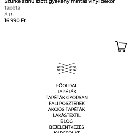
Szürke színű szőtt gyékény mintás vinyl dekor
tapéta
ÁR:
16 990 Ft
FŐOLDAL
TAPÉTÁK
TAPÉTÁK GYORSAN
FALI POSZTEREK
AKCIÓS TAPÉTÁK
LAKÁSTEXTIL
BLOG
BEJELENTKEZÉS