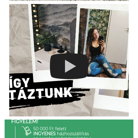
FIGYELEM!
50 000 Ft felett
INGYENES
házhozszállítás