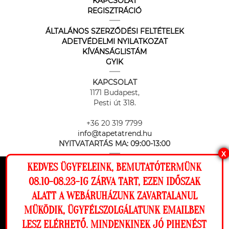
KAPCSOLAT
REGISZTRÁCIÓ
ÁLTALÁNOS SZERZŐDÉSI FELTÉTELEK
ADETVÉDELMI NYILATKOZAT
KÍVÁNSÁGLISTÁM
GYIK
KAPCSOLAT
1171 Budapest,
Pesti út 318.
+36 20 319 7799
info@tapetatrend.hu
NYITVATARTÁS MA:
09:00-13:00
X
KEDVES ÜGYFELEINK, BEMUTATÓTERMÜNK
Ez a weboldal cookie-kat használ, hogy a
08.10-08.23-IG ZÁRVA TART, EZEN IDŐSZAK
lehető legjobb élményt nyújtsa honlapunkon.
ALATT A WEBÁRUHÁZUNK ZAVARTALANUL
Beállítások
MÜKÖDIK, ÜGYFÉLSZOLGÁLATUNK EMAILBEN
Az online fizetést a Barion Payment Zrt. biztosítja, MNB engedély
száma: H-EN-I-1064/2013
LESZ ELÉRHETŐ. MINDENKINEK JÓ PIHENÉST