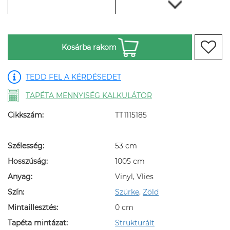
Kosárba rakom
TEDD FEL A KÉRDÉSEDET
TAPÉTA MENNYISÉG KALKULÁTOR
Cikkszám:
TT1115185
Szélesség:
53 cm
Hosszúság:
1005 cm
Anyag:
Vinyl, Vlies
Szín:
Szürke
,
Zöld
Mintaillesztés:
0 cm
Tapéta mintázat:
Strukturált