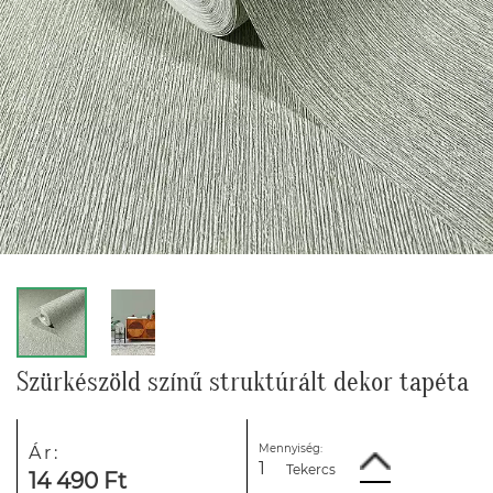
Szürkészöld színű struktúrált dekor tapéta
Mennyiség:
Ár:
Tekercs
14 490 Ft