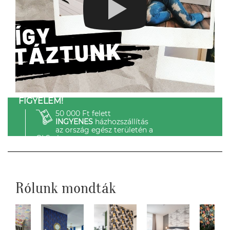
FIGYELEM!
50 000 Ft felett
INGYENES
házhozszállítás
az ország egész területén a
GLS-el.
Rólunk mondták