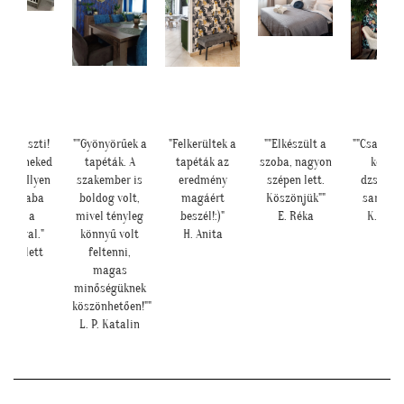
ia Kriszti!
""Gyönyörűek a
"Felkerültek a
""Elkészült a
""Csatolok
rtem neked
tapéták. A
tapéták az
szoba, nagyon
képet 
eket. Ilyen
szakember is
eredmény
szépen lett.
dzsunge
tt a baba
boldog volt,
magáért
Köszönjük""
sarokról
sarok a
mivel tényleg
beszél!:)"
E. Réka
K. Lau
pétával."
könnyű volt
H. Anita
. Nikolett
feltenni,
magas
minőségüknek
köszönhetően!""
L. P. Katalin