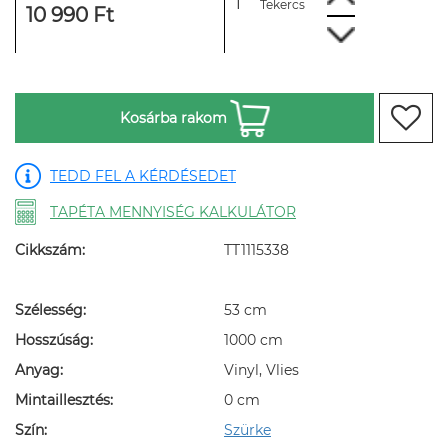
Tekercs
10 990 Ft
Kosárba rakom
TEDD FEL A KÉRDÉSEDET
TAPÉTA MENNYISÉG KALKULÁTOR
Cikkszám:
TT1115338
Szélesség:
53 cm
Hosszúság:
1000 cm
Anyag:
Vinyl, Vlies
Mintaillesztés:
0 cm
Szín:
Szürke