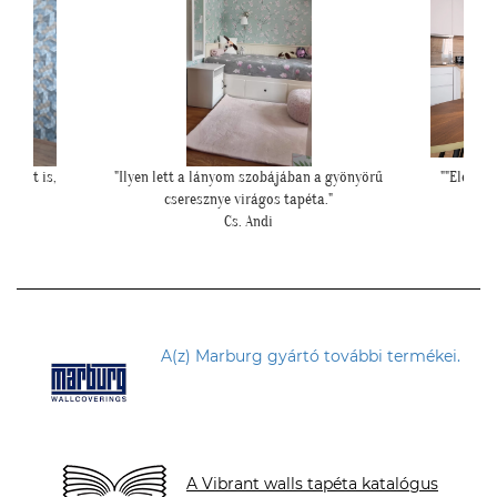
és azt is,
"Ilyen lett a lányom szobájában a gyönyörű
""Elegáns
cseresznye virágos tapéta."
Cs. Andi
A(z) Marburg gyártó további termékei.
A Vibrant walls tapéta katalógus