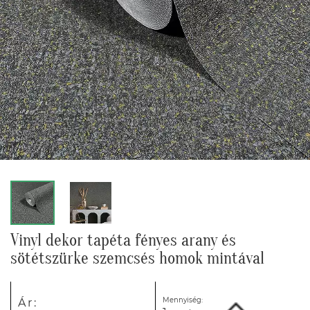
Vinyl dekor tapéta fényes arany és
sötétszürke szemcsés homok mintával
Mennyiség:
Ár: