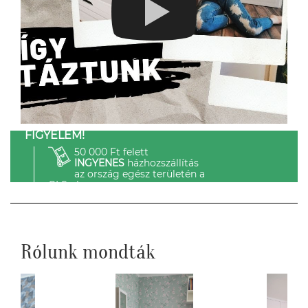
FIGYELEM!
50 000 Ft felett
INGYENES
házhozszállítás
az ország egész területén a
GLS-el.
Rólunk mondták