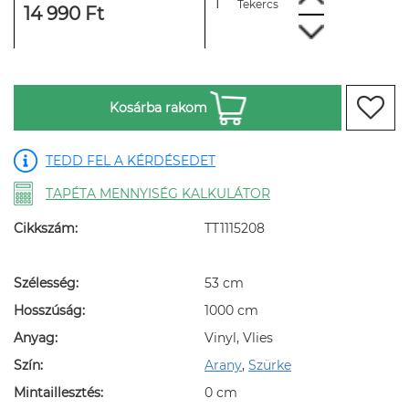
Tekercs
14 990 Ft
Kosárba rakom
TEDD FEL A KÉRDÉSEDET
TAPÉTA MENNYISÉG KALKULÁTOR
Cikkszám:
TT1115208
Szélesség:
53 cm
Hosszúság:
1000 cm
Anyag:
Vinyl, Vlies
Szín:
Arany
,
Szürke
Mintaillesztés:
0 cm