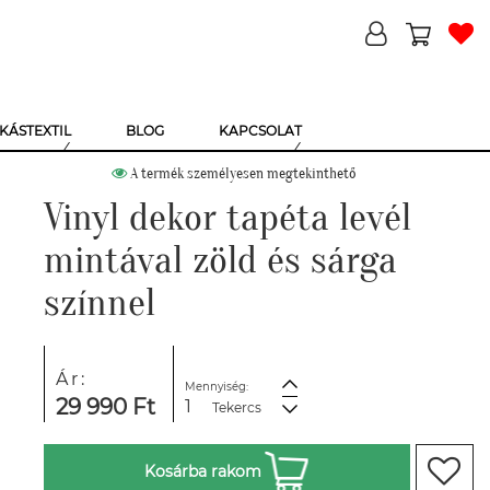
KÁSTEXTIL
BLOG
KAPCSOLAT
A termék személyesen megtekinthető
Vinyl dekor tapéta levél
mintával zöld és sárga
színnel
Ár:
Mennyiség:
29 990 Ft
Tekercs
Kosárba rakom