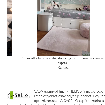
 virágos
"Szia Kriszti! Ígértem neked képeket. Ilyen lett a baba sarok a
tapétával."
L. Nikolett
CASA (spanyol ház) + HELIOS (nap görögül
Ez az egyenlet csak egyet jelenthet. Egy 
optimizmussal! A CASELIO tapéta márka a s