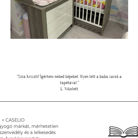
""Kicsit féltünk előtte, hogy nem lesz-e sok ekkora falfelületen a
"
tapéta, de a végeredmény nagyon szép lett.""
S. Andrea
) = CASELIO
ragyogó márkát, mérhetetlen
zenvedély és a lelkesedés