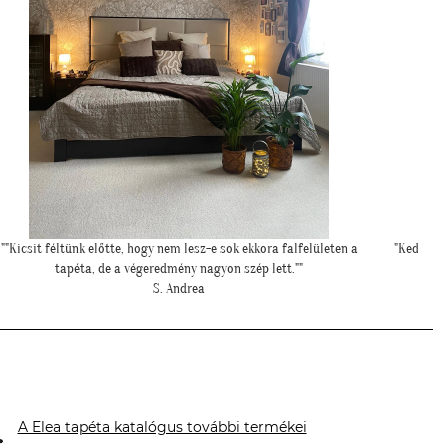
Kedves Tapétatrend ! Köszönöm a makis tapétát. Jó választás lett
""Nagyon
nagyon!"
elő
T. Tünde
A Elea tapéta katalógus további termékei