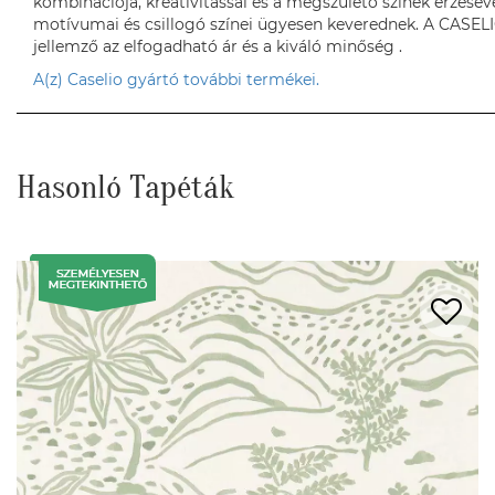
kombinációja, kreativitással és a megszülető színek érzésév
motívumai és csillogó színei ügyesen keverednek. A CASELI
jellemző az elfogadható ár és a kiváló minőség .
A(z) Caselio gyártó további termékei.
Hasonló Tapéták