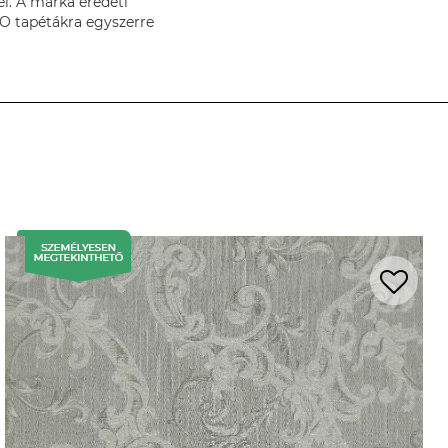
el. A márka eredeti
O tapétákra egyszerre