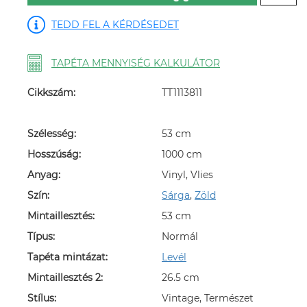
TEDD FEL A KÉRDÉSEDET
TAPÉTA MENNYISÉG KALKULÁTOR
Cikkszám:
TT1113811
Szélesség:
53 cm
Hosszúság:
1000 cm
Anyag:
Vinyl, Vlies
Szín:
Sárga
,
Zöld
Mintaillesztés:
53 cm
Típus:
Normál
Tapéta mintázat:
Levél
Mintaillesztés 2:
26.5 cm
Stílus:
Vintage, Természet