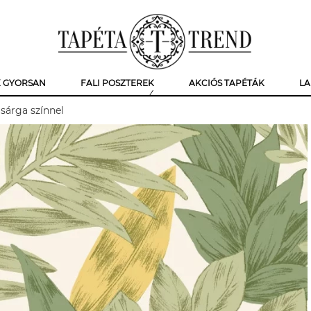
K GYORSAN
FALI POSZTEREK
AKCIÓS TAPÉTÁK
LA
 sárga színnel