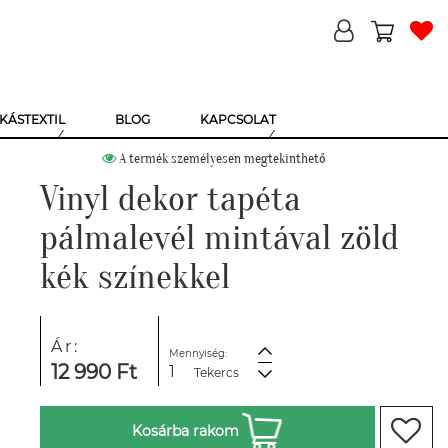
KÁSTEXTIL
BLOG
KAPCSOLAT
A termék személyesen megtekinthető
Vinyl dekor tapéta
pálmalevél mintával zöld
kék színekkel
Ár:
Mennyiség:
12 990 Ft
Tekercs
Kosárba rakom