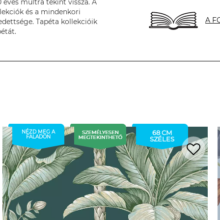
éves múltra tekint vissza. A
lekciók és a mindenkori
A F
dettsége. Tapéta kollekcióik
étát.
NÉZD MEG A
68 CM
FALADON
SZÉLES