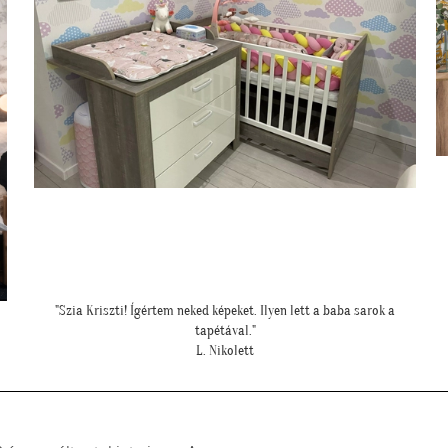
"Elkészültünk, szuper lett. :)"
R. Viktória