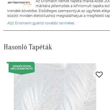
Az Erismann német tapéta márka közel 200 
márkára jellemzőek a kifinomult tapéta kol
trendek követése. Elsődleges szempontjuk az ügyfelek elége
között minden életstílushoz megtalálhatjuk a megfelelő tap
A(z) Erismann gyártó további termékei.
Hasonló Tapéták