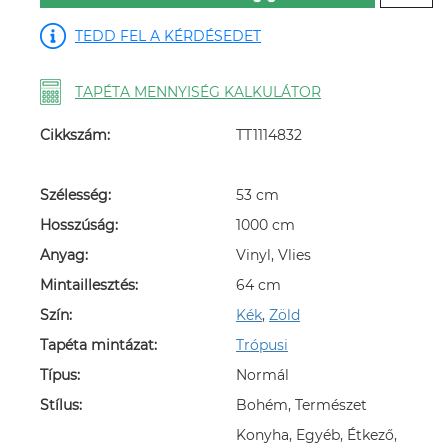
TEDD FEL A KÉRDÉSEDET
TAPÉTA MENNYISÉG KALKULÁTOR
Cikkszám:
TT1114832
Szélesség:
53 cm
Hosszúság:
1000 cm
Anyag:
Vinyl, Vlies
Mintaillesztés:
64 cm
Szín:
Kék
,
Zöld
Tapéta mintázat:
Trópusi
Típus:
Normál
Stílus:
Bohém, Természet
Konyha, Egyéb, Étkező,