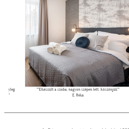
k""
"Szia Kriszti! Ígértem neked képeket. Ilyen lett a baba sarok a
tapétával."
L. Nikolett