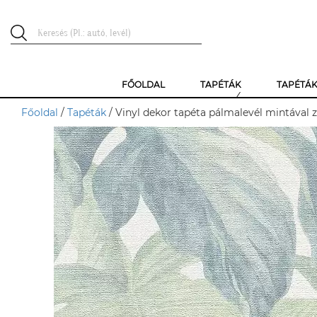
FŐOLDAL
TAPÉTÁK
TAPÉTÁ
Főoldal
/
Tapéták
/ Vinyl dekor tapéta pálmalevél mintával z