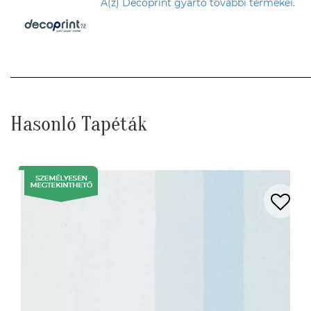
A(z) Decoprint gyártó további termékei.
Hasonló Tapéták