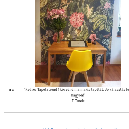
sztás lett
""Elkészült a szoba, nagyon szépen lett. Köszönjük""
E. Réka