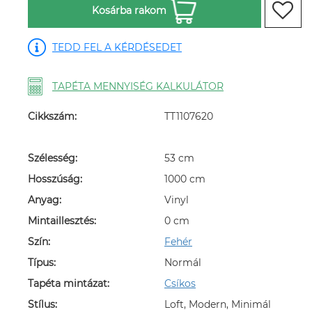
Kosárba rakom
TEDD FEL A KÉRDÉSEDET
TAPÉTA MENNYISÉG KALKULÁTOR
Cikkszám:
TT1107620
Szélesség:
53 cm
Hosszúság:
1000 cm
Anyag:
Vinyl
Mintaillesztés:
0 cm
Szín:
Fehér
Típus:
Normál
Tapéta mintázat:
Csíkos
Stílus:
Loft, Modern, Minimál