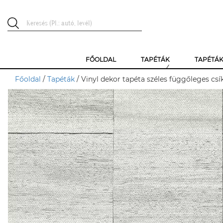
FŐOLDAL
TAPÉTÁK
TAPÉTÁ
Főoldal
/
Tapéták
/ Vinyl dekor tapéta széles függőleges csí