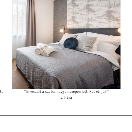
""Csatolok pár képet a dzsungeles sarokról!""
K. Laura