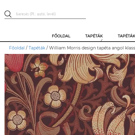
FŐOLDAL
TAPÉTÁK
TAPÉTÁ
Főoldal
/
Tapéták
/ William Morris design tapéta angol klass