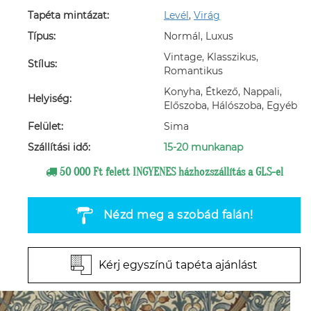
Tapéta mintázat:
Levél
,
Virág
Típus:
Normál, Luxus
Vintage, Klasszikus,
Stílus:
Romantikus
Konyha, Étkező, Nappali,
Helyiség:
Előszoba, Hálószoba, Egyéb
Felület:
Sima
Szállítási idő:
15-20 munkanap
50 000 Ft felett INGYENES házhozszállítás a GLS-el
Nézd meg a szobád falán!
Kérj egyszínű tapéta ajánlást