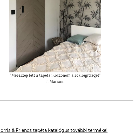
""Csatolok pár képet a dzsungeles sarokról!""
""Még 
K. Laura
orris & Friends tapéta katalógus további termékei