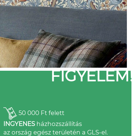
FIGYELEM!
50 000 Ft felett
INGYENES
házhozszállítás
az ország egész területén a GLS-el.