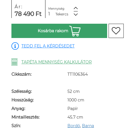
Ár:
Mennyiség:
78 490 Ft
Tekercs
Kosárba rakom
TEDD FEL A KÉRDÉSEDET
TAPÉTA MENNYISÉG KALKULÁTOR
Cikkszám:
TT1106364
Szélesség:
52 cm
Hosszúság:
1000 cm
Anyag:
Papír
Mintaillesztés:
45.7 cm
Szín:
Bordó
,
Barna