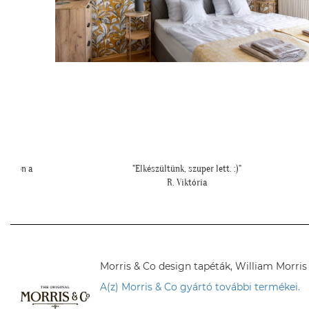
"Felkerültek a tapéták az eredmény magáért beszél!:)"
H. Anita
Morris & Co design tapéták, William Morris
A(z) Morris & Co gyártó további termékei.