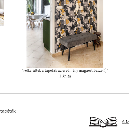
"Meseszép lett a tapéta! Köszönöm a sok segítséget"
T. Mariann
 tapéták
A M