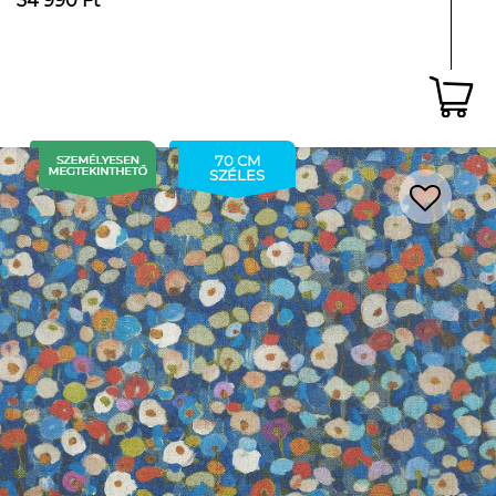
34 990 Ft
70 CM
SZÉLES