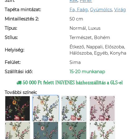
Szín:
Kék
,
Fehér
Tapéta mintázat:
Fa, Faág
,
Gyümölcs
,
Virág
Mintaillesztés 2:
50 cm
Típus:
Normál, Luxus
Stílus:
Természet, Bohém
Étkező, Nappali, Előszoba,
Helyiség:
Hálószoba, Egyéb, Konyha
Felület:
Sima
Szállítási idő:
15-20 munkanap
50 000 Ft felett INGYENES házhozszállítás a GLS-el
További színek: