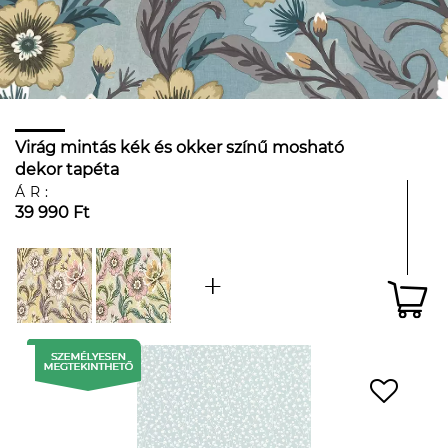
Virág mintás kék és okker színű mosható
dekor tapéta
ÁR:
39 990 Ft