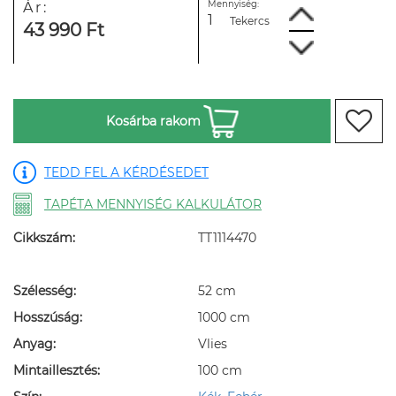
Mennyiség:
Ár:
Tekercs
43 990 Ft
Kosárba rakom
TEDD FEL A KÉRDÉSEDET
TAPÉTA MENNYISÉG KALKULÁTOR
Cikkszám:
TT1114470
Szélesség:
52 cm
Hosszúság:
1000 cm
Anyag:
Vlies
Mintaillesztés:
100 cm