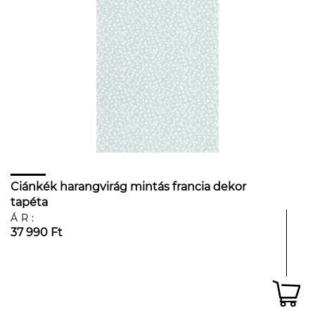
Ciánkék harangvirág mintás francia dekor
tapéta
ÁR:
37 990 Ft