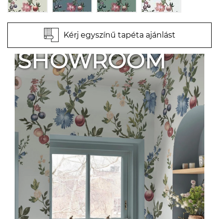
Kérj egyszínű tapéta ajánlást
SHOWROOM