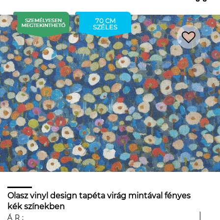
70 CM
SZÉLES
Olasz vinyl design tapéta virág mintával fényes
kék színekben
ÁR: