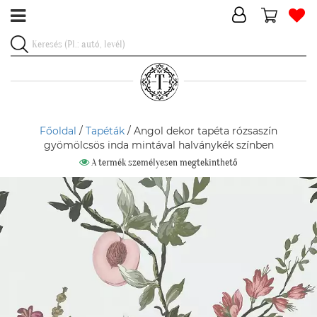
Főoldal
/
Tapéták
/ Angol dekor tapéta rózsaszín
gyömölcsös inda mintával halványkék színben
A termék személyesen megtekinthető