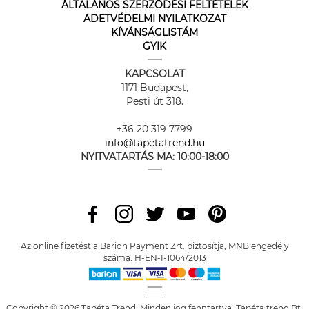
ÁLTALÁNOS SZERZŐDÉSI FELTÉTELEK
ADETVÉDELMI NYILATKOZAT
KÍVÁNSÁGLISTÁM
GYIK
KAPCSOLAT
1171 Budapest,
Pesti út 318.
+36 20 319 7799
info@tapetatrend.hu
NYITVATARTÁS MA:
10:00-18:00
Az online fizetést a Barion Payment Zrt. biztosítja, MNB engedély
száma: H-EN-I-1064/2013
Copyright © 2026 Tapéta Trend. Minden jog fenntartva. Tapéta trend Bt.