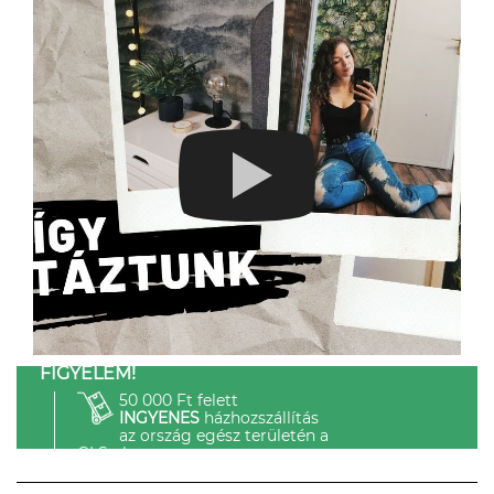
FIGYELEM!
50 000 Ft felett
INGYENES
házhozszállítás
az ország egész területén a
GLS-el.