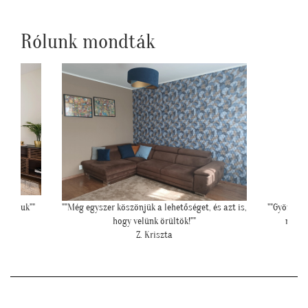
Rólunk mondták
i fogjuk""
""Még egyszer köszönjük a lehetőséget, és azt is,
""Gyönyörű
hogy velünk örültök!""
mivel
Z. Kriszta