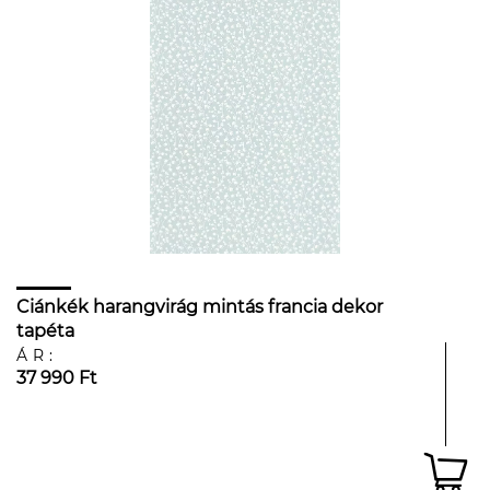
Ciánkék harangvirág mintás francia dekor
tapéta
ÁR:
37 990 Ft