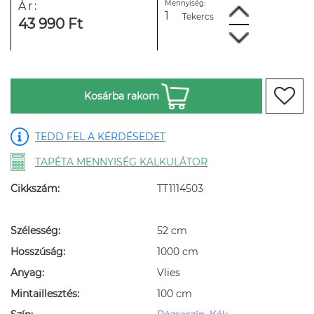
Mennyiség:
Ár:
Tekercs
43 990 Ft
Kosárba rakom
TEDD FEL A KÉRDÉSEDET
TAPÉTA MENNYISÉG KALKULÁTOR
Cikkszám:
TT1114503
Szélesség:
52 cm
Hosszúság:
1000 cm
Anyag:
Vlies
Mintaillesztés:
100 cm