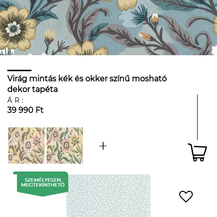
Virág mintás kék és okker színű mosható
dekor tapéta
ÁR:
39 990 Ft