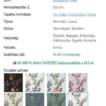
Szín:
Rózsaszín
,
Kék
Mintaillesztés 2:
50 cm
Tapéta mintázat:
Fa, Faág
,
Gyümölcs
,
Virág
Típus:
Normál, Luxus
Stílus:
Természet, Bohém
Étkező, Nappali, Előszoba,
Helyiség:
Hálószoba, Egyéb, Konyha
Felület:
Sima
Szállítási idő:
15-20 munkanap
50 000 Ft felett INGYENES házhozszállítás a GLS-el
További színek: