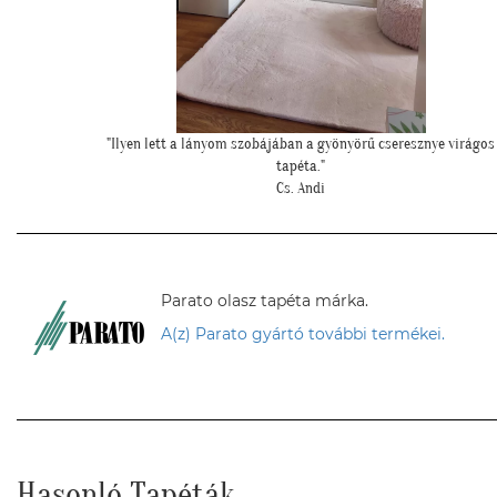
 virágos
""Nagyon köszönjük a telefonos segítséget a tapéta felrakásához
először tapétáztunk, és nagyon szép lett az eredmény!""
N. Brigitta
Parato olasz tapéta márka.
A(z) Parato gyártó további termékei.
Hasonló Tapéták