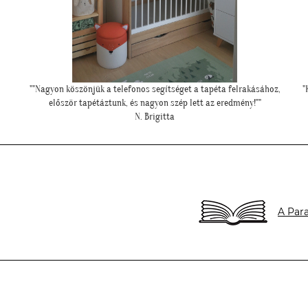
,
"Kedves Tapétatrend ! Köszönöm a makis tapétát. Jó választás lett
nagyon!"
T. Tünde
A Para