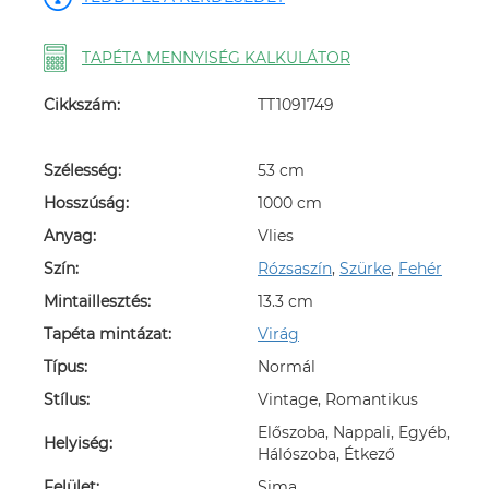
TAPÉTA MENNYISÉG KALKULÁTOR
Cikkszám:
TT1091749
Szélesség:
53 cm
Hosszúság:
1000 cm
Anyag:
Vlies
Szín:
Rózsaszín
,
Szürke
,
Fehér
Mintaillesztés:
13.3 cm
Tapéta mintázat:
Virág
Típus:
Normál
Stílus:
Vintage, Romantikus
Előszoba, Nappali, Egyéb,
Helyiség:
Hálószoba, Étkező
Felület:
Sima