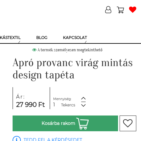
KÁSTEXTIL
BLOG
KAPCSOLAT
A termék személyesen megtekinthető
Apró provanc virág mintás
design tapéta
Ár:
Mennyiség:
27 990 Ft
Tekercs
Kosárba rakom
TEDD FEL A KÉRDÉSEDET