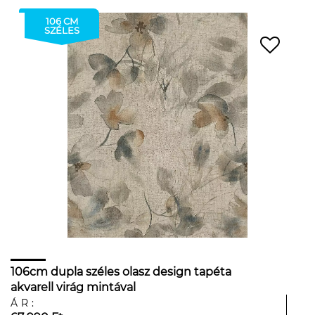
106 CM
SZÉLES
106cm dupla széles olasz design tapéta
akvarell virág mintával
ÁR: