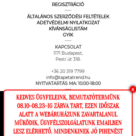
REGISZTRÁCIÓ
ÁLTALÁNOS SZERZŐDÉSI FELTÉTELEK
ADETVÉDELMI NYILATKOZAT
KÍVÁNSÁGLISTÁM
GYIK
KAPCSOLAT
1171 Budapest,
Pesti út 318.
+36 20 319 7799
info@tapetatrend.hu
NYITVATARTÁS MA:
10:00-18:00
X
KEDVES ÜGYFELEINK, BEMUTATÓTERMÜNK
Ez a weboldal cookie-kat használ, hogy a
08.10-08.23-IG ZÁRVA TART, EZEN IDŐSZAK
lehető legjobb élményt nyújtsa honlapunkon.
ALATT A WEBÁRUHÁZUNK ZAVARTALANUL
Beállítások
MÜKÖDIK, ÜGYFÉLSZOLGÁLATUNK EMAILBEN
Az online fizetést a Barion Payment Zrt. biztosítja, MNB engedély
száma: H-EN-I-1064/2013
LESZ ELÉRHETŐ. MINDENKINEK JÓ PIHENÉST
Elutasítom
Engedélyezem