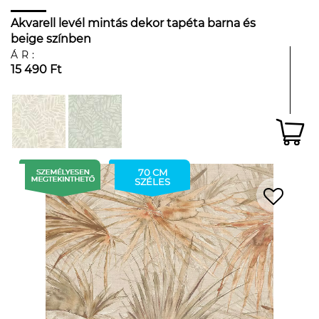
Akvarell levél mintás dekor tapéta barna és
beige színben
ÁR:
15 490 Ft
70 CM
SZÉLES