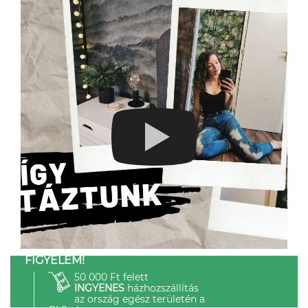
FIGYELEM!
50 000 Ft felett
INGYENES
házhozszállítás
az ország egész területén a