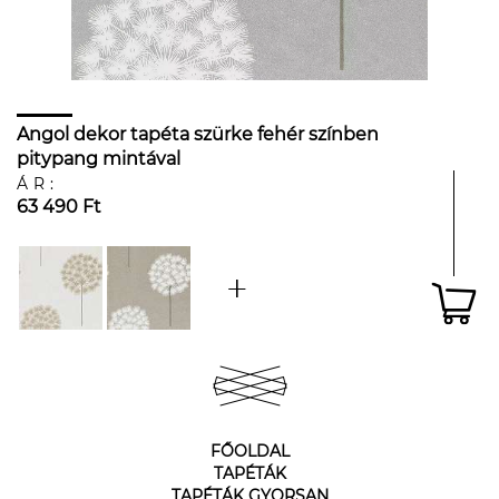
Angol dekor tapéta szürke fehér színben
pitypang mintával
ÁR:
63 490 Ft
FŐOLDAL
TAPÉTÁK
TAPÉTÁK GYORSAN