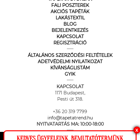
FALI POSZTEREK
AKCIÓS TAPÉTÁK
LAKÁSTEXTIL
BLOG
BEJELENTKEZÉS
KAPCSOLAT
REGISZTRÁCIÓ
ÁLTALÁNOS SZERZŐDÉSI FELTÉTELEK
ADETVÉDELMI NYILATKOZAT
KÍVÁNSÁGLISTÁM
GYIK
KAPCSOLAT
1171 Budapest,
Pesti út 318.
+36 20 319 7799
info@tapetatrend.hu
NYITVATARTÁS MA:
10:00-18:00
X
KEDVES ÜGYFELEINK, BEMUTATÓTERMÜNK