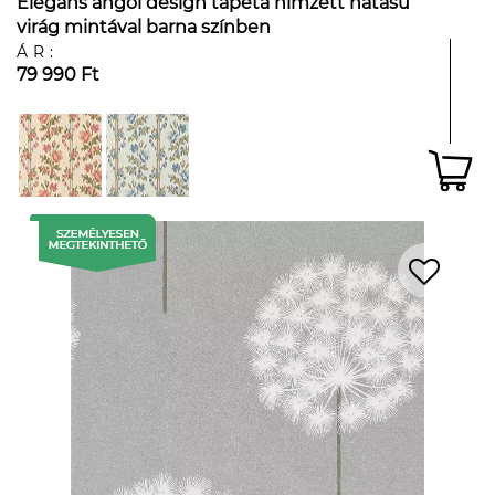
Elegáns angol design tapéta hímzett hatású
virág mintával barna színben
ÁR:
79 990 Ft