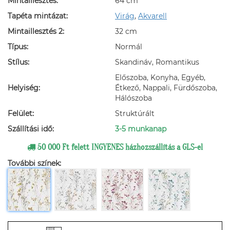
Mintaillesztés:
64 cm
Tapéta mintázat:
Virág
,
Akvarell
Mintaillesztés 2:
32 cm
Típus:
Normál
Stílus:
Skandináv, Romantikus
Előszoba, Konyha, Egyéb,
Helyiség:
Étkező, Nappali, Fürdőszoba,
Hálószoba
Felület:
Struktúrált
Szállítási idő:
3-5 munkanap
50 000 Ft felett INGYENES házhozszállítás a GLS-el
További színek: