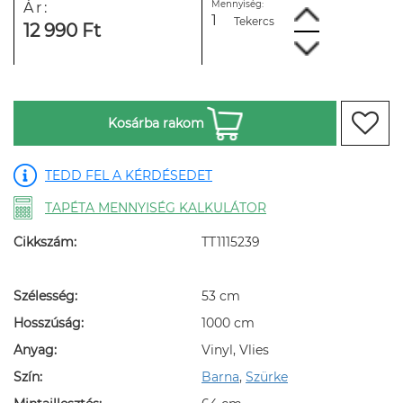
Mennyiség:
Ár:
Tekercs
12 990 Ft
Kosárba rakom
TEDD FEL A KÉRDÉSEDET
TAPÉTA MENNYISÉG KALKULÁTOR
Cikkszám:
TT1115239
Szélesség:
53 cm
Hosszúság:
1000 cm
Anyag:
Vinyl, Vlies
Szín:
Barna
,
Szürke