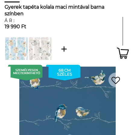
Gyerek tapéta kolala maci mintával barna
színben
ÁR:
19 990 Ft
68 CM
SZÉLES