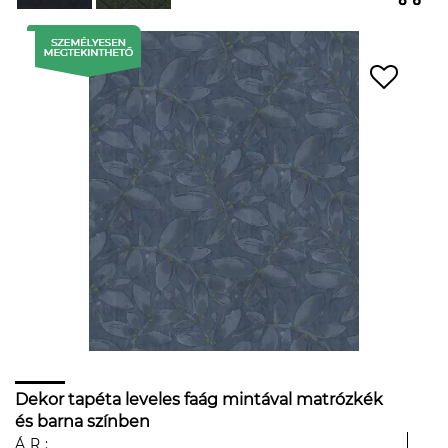
Dekor tapéta leveles faág mintával matrózkék
és barna színben
ÁR: