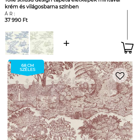
krém és világosbarna színben
ÁR:
37 990 Ft
68 CM
SZÉLES