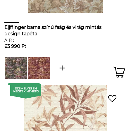
Eijffinger barna színű faág és virág mintás
design tapéta
ÁR:
63 990 Ft