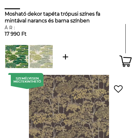
Mosható dekor tapéta trópusi színes fa
mintával narancs és barna színben
kacsatojáskék háttéren
ÁR:
17 990 Ft