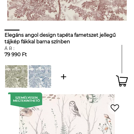
Elegáns angol design tapéta fametszet jellegű
tájkép fákkal barna színben
ÁR:
79 990 Ft