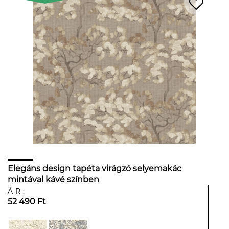
Elegáns design tapéta virágzó selyemakác
mintával kávé színben
ÁR:
52 490 Ft