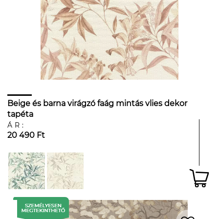
Beige és barna virágzó faág mintás vlies dekor
tapéta
ÁR:
20 490 Ft