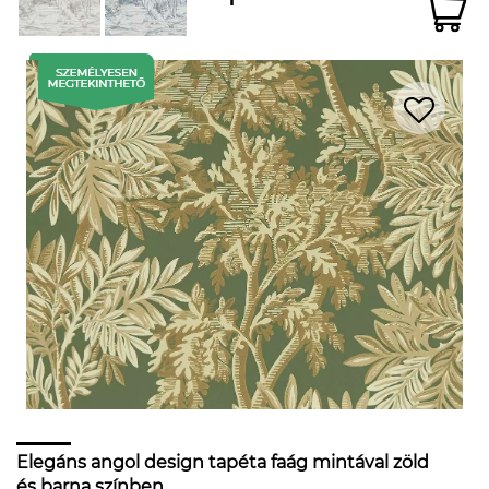
Elegáns angol design tapéta faág mintával zöld
és barna színben