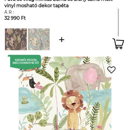
vinyl mosható dekor tapéta
ÁR:
32 990 Ft