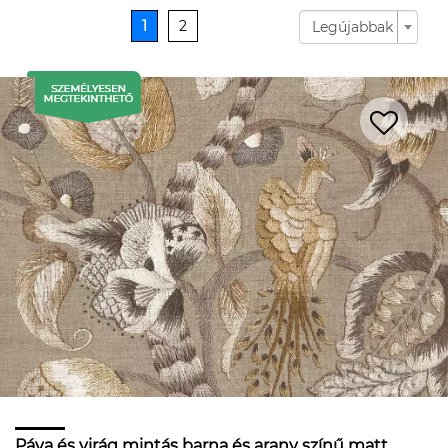
1
2
Legújabbak
Páva és virág mintás barna és arany színű matt