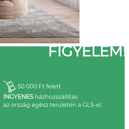
FIGYELEM!
50 000 Ft felett
INGYENES
házhozszállítás
az ország egész területén a GLS-el.