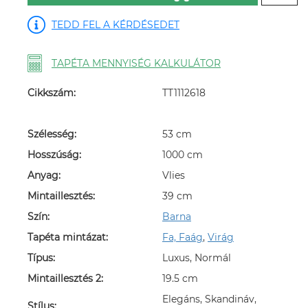
TEDD FEL A KÉRDÉSEDET
TAPÉTA MENNYISÉG KALKULÁTOR
Cikkszám:
TT1112618
Szélesség:
53 cm
Hosszúság:
1000 cm
Anyag:
Vlies
Mintaillesztés:
39 cm
Szín:
Barna
Tapéta mintázat:
Fa, Faág
,
Virág
Típus:
Luxus, Normál
Mintaillesztés 2:
19.5 cm
Elegáns, Skandináv,
Stílus: