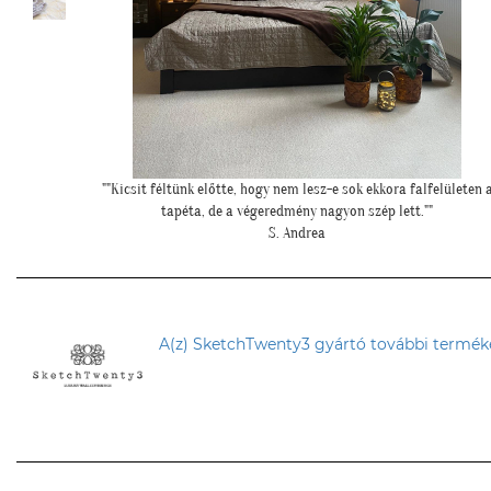
lületen a
""Elegáns lett a pengefal, sokáig imádni fogjuk""
Z. Anita
A(z) SketchTwenty3 gyártó további terméke