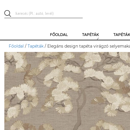
FŐOLDAL
TAPÉTÁK
TAPÉTÁ
Főoldal
/
Tapéták
/ Elegáns design tapéta virágzó selyemak