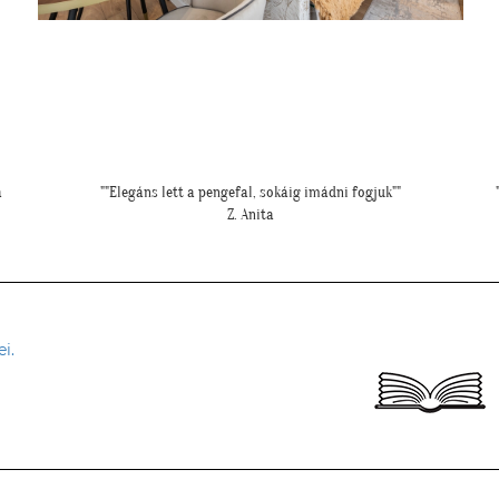
""Gyönyörűek a tapéták. A szakember is boldog volt, mivel tényleg
"
könnyű volt feltenni, magas minőségüknek köszönhetően!""
L. P. Katalin
i.