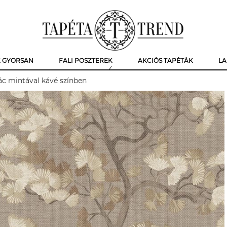
K GYORSAN
FALI POSZTEREK
AKCIÓS TAPÉTÁK
LA
ác mintával kávé színben