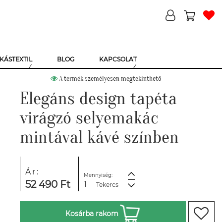
KÁSTEXTIL
BLOG
KAPCSOLAT
A termék személyesen megtekinthető
Elegáns design tapéta
virágzó selyemakác
mintával kávé színben
Ár:
Mennyiség:
52 490 Ft
Tekercs
Kosárba rakom