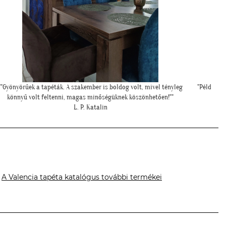
Példa értékű kedvesség és segítőkészség, hiperszuper 24 órán belüli
"M
szállítással!"
U. Leila
A Valencia tapéta katalógus további termékei