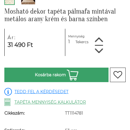
Mosható dekor tapéta pálmafa mintával
metálos arany krém és barna színben
Mennyiség:
Ár:
Tekercs
31 490 Ft
Kosárba rakom
TEDD FEL A KÉRDÉSEDET
TAPÉTA MENNYISÉG KALKULÁTOR
Cikkszám:
TT1114781