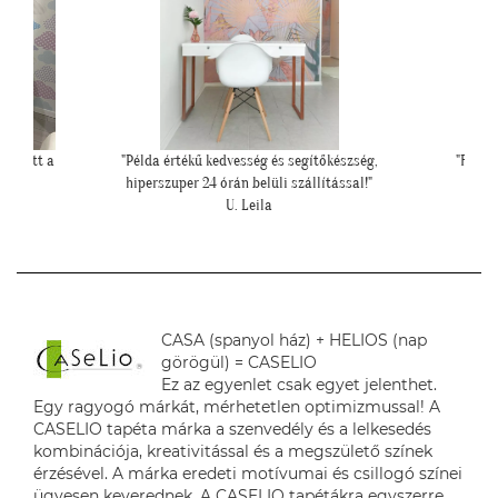
szség,
"Felkerültek a tapéták az eredmény magáért
""Még egy
sal!"
beszél!:)"
H. Anita
CASA (spanyol ház) + HELIOS (nap
görögül) = CASELIO
Ez az egyenlet csak egyet jelenthet.
Egy ragyogó márkát, mérhetetlen optimizmussal! A
CASELIO tapéta márka a szenvedély és a lelkesedés
kombinációja, kreativitással és a megszülető színek
érzésével. A márka eredeti motívumai és csillogó színei
ügyesen keverednek. A CASELIO tapétákra egyszerre