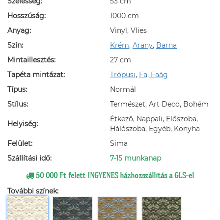
Szélesség:
53 cm
Hosszúság:
1000 cm
Anyag:
Vinyl, Vlies
Szín:
Krém
,
Arany
,
Barna
Mintaillesztés:
27 cm
Tapéta mintázat:
Trópusi
,
Fa, Faág
Típus:
Normál
Stílus:
Természet, Art Deco, Bohém
Étkező, Nappali, Előszoba,
Helyiség:
Hálószoba, Egyéb, Konyha
Felület:
Sima
Szállítási idő:
7-15 munkanap
50 000 Ft felett INGYENES házhozszállítás a GLS-el
További színek: