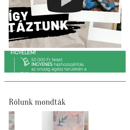
FIGYELEM!
50 000 Ft felett
INGYENES
házhozszállítás
az ország egész területén a
GLS-el.
Rólunk mondták