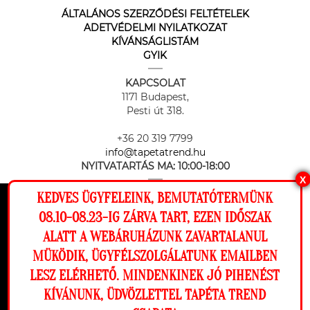
ÁLTALÁNOS SZERZŐDÉSI FELTÉTELEK
ADETVÉDELMI NYILATKOZAT
KÍVÁNSÁGLISTÁM
GYIK
KAPCSOLAT
1171 Budapest,
Pesti út 318.
+36 20 319 7799
info@tapetatrend.hu
NYITVATARTÁS MA:
10:00-18:00
X
KEDVES ÜGYFELEINK, BEMUTATÓTERMÜNK
Ez a weboldal cookie-kat használ, hogy a
08.10-08.23-IG ZÁRVA TART, EZEN IDŐSZAK
lehető legjobb élményt nyújtsa honlapunkon.
ALATT A WEBÁRUHÁZUNK ZAVARTALANUL
Beállítások
MÜKÖDIK, ÜGYFÉLSZOLGÁLATUNK EMAILBEN
Az online fizetést a Barion Payment Zrt. biztosítja, MNB engedély
száma: H-EN-I-1064/2013
LESZ ELÉRHETŐ. MINDENKINEK JÓ PIHENÉST
Elutasítom
Engedélyezem
KÍVÁNUNK, ÜDVÖZLETTEL TAPÉTA TREND